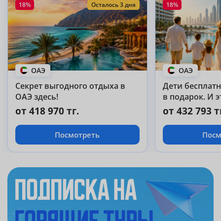
18%
Осталось 3 дня
18%
ОАЭ
ОАЭ
Секрет выгодного отдыха в
Дети бесплатно
ОАЭ здесь!
в подарок. И э
Abu Dhabi 5!
от 418 970 тг.
от 432 793 т
Посмотреть
Посм