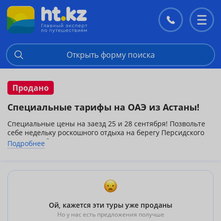
Контакты
Перекл
меню
Открыть форму поиска
Продано
Специальные тарифы на ОАЭ из Астаны!
Специальные цены на заезд 25 и 28 сентября! Позвольте
себе недельку роскошного отдыха на берегу Персидского
залива, на белоснежных мягких пляжах под теплым
Подробнее
солнышком Эмират! Приятным бонусом будет сезон
распродаж в торговых центрах!
***Прямой перелет Астана-Шарджа-Астана
авиакомпанией Air Arabia
Дополнительно оплачивается виза 70 долларов
Ой, кажется эти туры уже проданы
Но у нас есть предложения получше