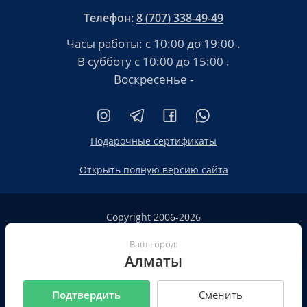
Телефон:
8 (707) 338-49-49
Часы работы:
с 10:00 до 19:00
.
В субботу
с 10:00 до 15:00
.
Воскресенье -
Подарочные сертификаты
Открыть полную версию сайта
Copyright 2006-2026
HT.KZ ТОО «HT.KZ Almaty».
Ваш город:
Сайт не является публичной офертой
Алматы
Пользовательское соглашение
Политика конфиденциальности
Подтвердить
Сменить
Все реквизиты