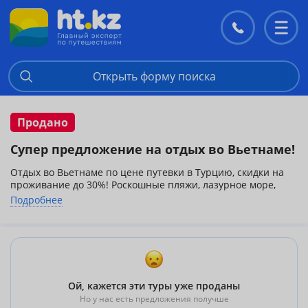
Контакты
Перекл
меню
Открыть форму поиска
Продано
Супер предложение на отдых во Вьетнаме!
Отдых во Вьетнаме по цене путевки в Турцию, скидки на
проживание до 30%! Роскошные пляжи, лазурное море,
яркое солнце и шикарная природа! Лучшие курорты
Подробнее
Вьетнама: Фантьет, Нячанг и о.Фукуок!
Вылеты с Алматы 2 раза в неделю.
***Перелет Алматы-Хошимин-Алматы авиакомпанией Air
Astana
Ой, кажется эти туры уже проданы
Но у нас есть предложения получше