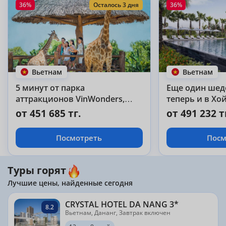
36%
Осталось 3 дня
36%
Вьетнам
Вьетнам
5 минут от парка
Еще один шедев
аттракционов VinWonders,
теперь и в Хо
сафари-парка - сетевой
от 451 685 тг.
от 491 232 т
Vinpearl Nam Hoi An 5*!
Посмотреть
Посм
Туры горят
Лучшие цены, найденные сегодня
CRYSTAL HOTEL DA NANG 3*
8.2
Вьетнам, Дананг, Завтрак включен