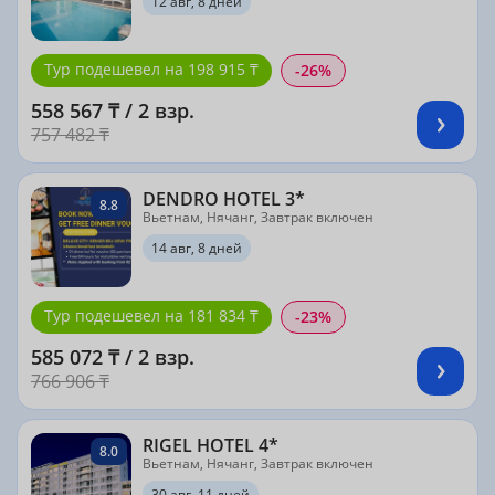
12 авг, 8 дней
Тур подешевел на 198 915 ₸
-26%
558 567 ₸ / 2 взр.
757 482 ₸
DENDRO HOTEL 3*
8.8
Вьетнам, Нячанг, Завтрак включен
14 авг, 8 дней
Тур подешевел на 181 834 ₸
-23%
585 072 ₸ / 2 взр.
766 906 ₸
RIGEL HOTEL 4*
8.0
Вьетнам, Нячанг, Завтрак включен
30 авг, 11 дней