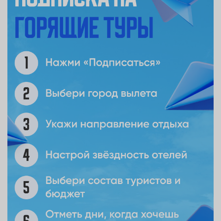
Flora Grand Hotel 4* 862$
Отель Flora Grand находится в районе Deira, в 200 м. от
станции метро Al Rigga. На крыше отеля расположен
бассейн с прекрасной солнечной террасой.
Номера отеля Flora Grand элегантно мебелированы и
просторны. В них есть чайник, кофеварка, плоско-
экранный телевизор со спутниковыми каналами.
Гости могут насладиться индийской кухней в ресторане
Monsoon, а также разнообразными блюдами в ресторане
Flora Grand.
Посетители отеля Flora могут расслабиться в горячей
ванне или посетить фитнес центр. Различные виды
массажа и спа-процедуры доступны для проведения
спокойного дня.
Отель Flora Grand расположен в 10-ти минутах езды от
международного аэропорта Дубая. Также отель
предоставляет бесплатный ежедневный трансфер до
пляжа и крупных торговых центров. На территории отеля
имеется бесплатная парковка. Городской, центр.