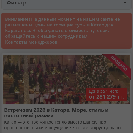
Фильтр
Круизы
Внимание! На данный момент на нашем сайте не
размещены цены на горящие туры в Катар для
Караганды. Чтобы узнать стоимость путёвок,
Cтатьи
обращайтесь к нашим сотрудникам.
Контакты менеджеров
70129 отзывов наших туристов
Сертификаты
О нас
Цена за 1 чел:
от 281 279 тг.
Для бизнеса
Встречаем 2026 в Катаре. Море, стиль и
восточный размах
Контакты
Катар — это про мягкое тепло вместо шапок, про
просторные пляжи и ощущение, что всё вокруг сделано...