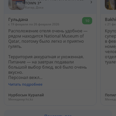
›
TOWN 3*
Катар, Доха
Гульдана
Bakh
10
c 19 февраля по 26 февраля 2026
c 21 ф
Расположение отеля очень удобное —
Круто
рядом находится National Museum of
супер
Qatar, поэтому было легко и приятно
в фев
гулять.
номер
челов
Территория аккуратная и ухоженная.
отдел
Питание — на завтрак подавали
туале
большой выбор блюд, всё было очень
вкусно.
Персонал вежл...
Читать подробнее
Нурбосын Куралай
Попил
Менеджер ht.kz
Менедж