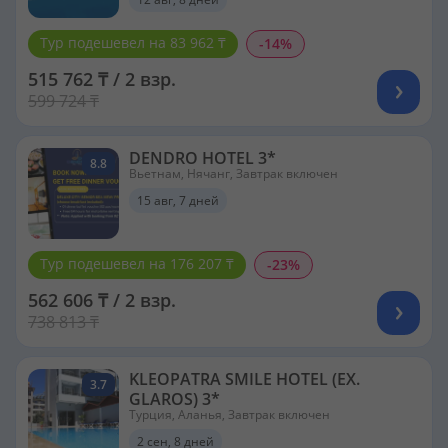
Тур подешевел на 83 962 ₸
-14%
515 762 ₸ / 2 взр.
599 724 ₸
DENDRO HOTEL 3*
8.8
Вьетнам, Нячанг, Завтрак включен
15 авг, 7 дней
Тур подешевел на 176 207 ₸
-23%
562 606 ₸ / 2 взр.
738 813 ₸
KLEOPATRA SMILE HOTEL (EX.
3.7
GLAROS) 3*
Турция, Аланья, Завтрак включен
2 сен, 8 дней