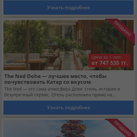
Кабинет туриста
Узнать подробнее
Валюта:
KZT
USD
EUR
Язык:
Русский
Қазақша
Цена за 1 чел:
от 747 535 тг.
Установи наше мобильное приложение
The Ned Doha — лучшее место, чтобы
Загрузить приложение из App Store
почувствовать Катар со вкусом
The Ned — это сама атмосфера Дохи: стиль, история и
безупречный сервис. Отель расположен прямо на...
Загрузить приложение из Google Play
Узнать подробнее