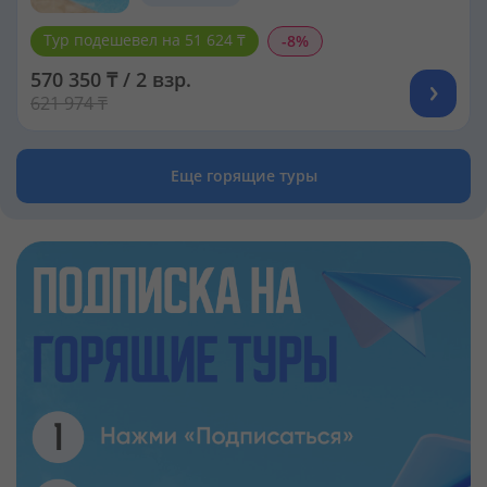
Тур подешевел на 51 624 ₸
-8%
570 350 ₸ / 2 взр.
621 974 ₸
Еще горящие туры