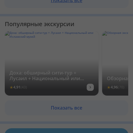
Показать все
Популярные экскурсии
Доха: обширный сити-тур +
Лусаил + Национальный или
Обзорная 
Исламский музей
›
★
★
4,91
(43)
4,96
(70)
Показать все