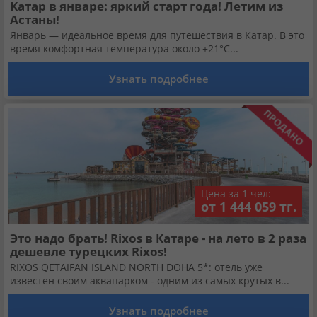
Катар в январе: яркий старт года! Летим из
Астаны!
Январь — идеальное время для путешествия в Катар. В это
время комфортная температура около +21°C...
Узнать подробнее
Цена за 1 чел:
от 1 444 059 тг.
Это надо брать! Rixos в Катаре - на лето в 2 раза
дешевле турецких Rixos!
RIXOS QETAIFAN ISLAND NORTH DOHA 5*: отель уже
известен своим аквапарком - одним из самых крутых в...
Узнать подробнее