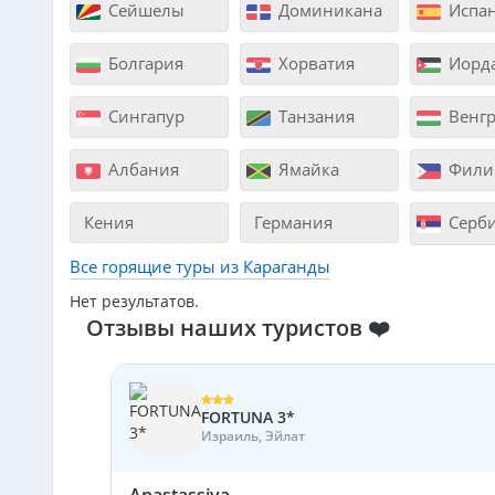
Сейшелы
Доминикана
Испа
Болгария
Хорватия
Иорд
Сингапур
Танзания
Венгр
Албания
Ямайка
Фили
Кения
Германия
Серб
Все горящие туры из Караганды
Нет результатов.
Отзывы наших туристов ❤️
FORTUNA 3*
Израиль, Эйлат