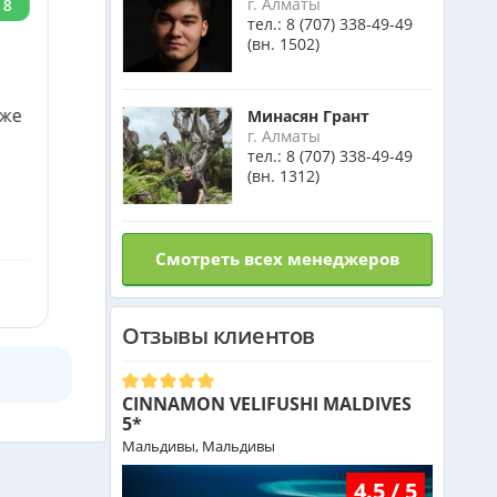
г. Алматы
8
тел.:
8 (707) 338-49-49
Индонезия (Бали) из Алматы
(вн. 1502)
от 742 000 тг.
Малайзия из Алматы
 же
Минасян Грант
от 385 000 тг.
г. Алматы
тел.:
8 (707) 338-49-49
(вн. 1312)
Индия (ГОА) из Алматы
Смотреть всех менеджеров
Италия из Алматы
Отзывы клиентов
Чехия из Алматы
CINNAMON VELIFUSHI MALDIVES
Греция из Алматы
5*
Мальдивы, Мальдивы
Сейшелы из Алматы
4.5 / 5