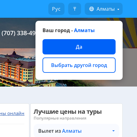
Русский
₸
Алматы
Ваш город -
Алматы
 (707) 338-49-49
Написать на WhatsApp
Да
Выбрать другой город
Лучшие цены на туры
ны онлайн
Популярные направления
Вылет из
Алматы