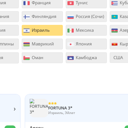
ния
Франция
Тунис
Куб
ания
Финляндия
Россия (Сочи)
Каз
ия
Израиль
Мексика
Азе
ппины
Маврикий
Япония
Кыр
ия
Оман
Камбоджа
США
›
FORTUNA 3*
Израиль, Эйлат