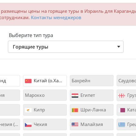
 размещены цены на горящие туры в Израиль для Караганд
 сотрудникам.
Контакты менеджеров
Выберите тип тура
Горящие туры
анд
Китай (о.Хайнань)
Бахрейн
ия
Марокко
Египет
Гру
Кипр
Шри-Ланка
Кат
ия (Бали)
Чехия
Малайзия
Гре