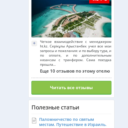
Доминикана из Алматы
Франция из Алматы
Четкое взаимодействие с менеджером
+
ht.kz. Серікұлы Арыстанбек учел все мои
запросы и пожелания: и по выбору тура, и
Болгария из Алматы
по оплате, и по дополнительным
нюансам с транфером. Сама поездка
прошла...
Еще 10 отзывов по этому отелю
Финляндия из Алматы
Читать все отзывы
Сингапур из Алматы
Полезные статьи
Танзания из Алматы
Паломничество по святым
местам. Путешествие в Израиль.