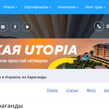
Отели
Сертификаты
Клиентам
Мои туры
8
 в Израиль из Караганды
Отели
Статьи
Фото
Це
раганды