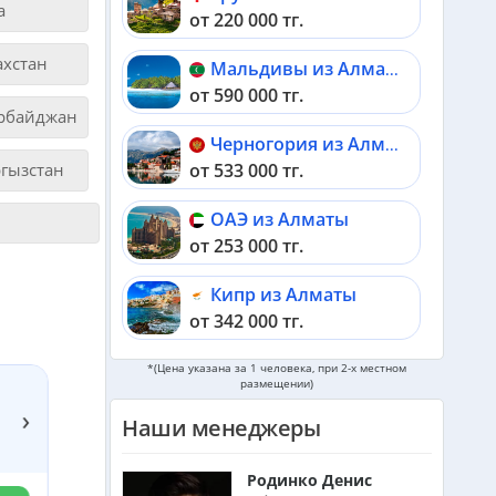
а
от 220 000 тг.
ахстан
Мальдивы из Алматы
от 590 000 тг.
рбайджан
Черногория из Алматы
от 533 000 тг.
гызстан
ОАЭ из Алматы
от 253 000 тг.
Кипр из Алматы
от 342 000 тг.
*(Цена указана за 1 человека, при 2-х местном
Шри-Ланка из Алматы
размещении)
от 562 000 тг.
›
Наши менеджеры
Катар из Алматы
от 335 000 тг.
Родинко Денис