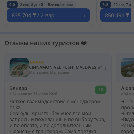
9.0
2 сен, 8 дней
Все включено
8.8
29 авг, 7 д
›
835 704 ₸ / 2 взр
850 491 ₸ /
Отзывы наших туристов ❤️
›
CINNAMON VELIFUSHI MALDIVES 5*
Мальдивы, Мальдивы
Эльдар
Aida
10
c 24 июля по 31 июля 2026
c 30 ию
Четкое взаимодействие с менеджером
•Оче
ht.kz.
прол
Серікұлы Арыстанбек учел все мои
•Оте
запросы и пожелания: и по выбору тура,
•Вкус
и по оплате, и по дополнительным
•У на
нюансам с транфером. Сама поездка
город