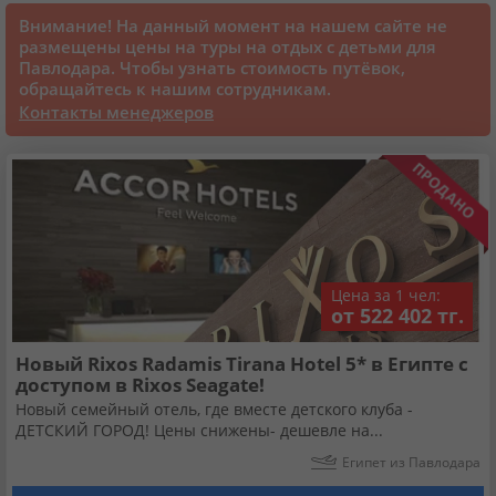
Внимание! На данный момент на нашем сайте не
размещены цены на туры на отдых с детьми для
Круизы
Павлодара. Чтобы узнать стоимость путёвок,
обращайтесь к нашим сотрудникам.
Контакты менеджеров
Статьи
70131 отзыв наших туристов
Сертификаты
Цена за 1 чел:
О нас
от 522 402 тг.
Новый Rixos Radamis Tirana Hotel 5* в Египте с
Для бизнеса
доступом в Rixos Seagate!
Новый семейный отель, где вместе детского клуба -
ДЕТСКИЙ ГОРОД! Цены снижены- дешевле на...
Контакты
Египет из Павлодара