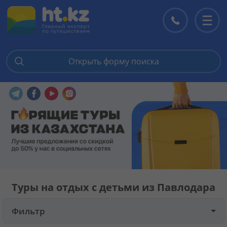
Открыть форму поиска
Главная
Перейти в наш Telegram
Перейти в наш Facebook
Перейти в наш YouTube
Перейти в наш Instagram
Горящие туры
Цены на туры
Страны
Туры на отдых с детьми из Павлодара
Туры
Фильтр
Отели