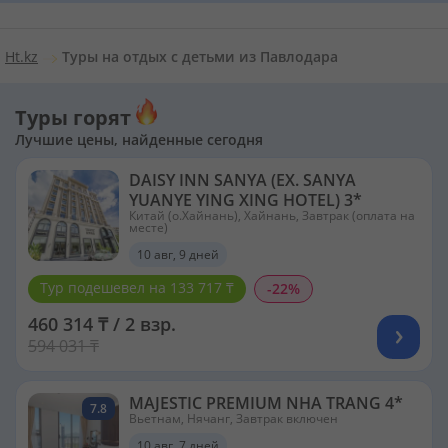
Ht.kz
Туры на отдых с детьми из Павлодара
Туры горят
Лучшие цены, найденные сегодня
DAISY INN SANYA (EX. SANYA
YUANYE YING XING HOTEL) 3*
Китай (о.Хайнань), Хайнань, Завтрак (оплата на
месте)
10 авг, 9 дней
Тур подешевел на 133 717 ₸
-22%
460 314 ₸ / 2 взр.
594 031 ₸
MAJESTIC PREMIUM NHA TRANG 4*
7.8
Вьетнам, Нячанг, Завтрак включен
10 авг, 7 дней