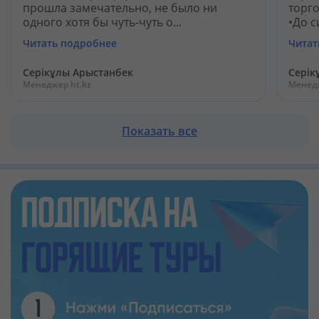
прошла замечательно, не было ни
торг
одного хотя бы чуть-чуть о...
•До с
Читать подробнее
Читат
Серікұлы Арыстанбек
Серік
Менеджер ht.kz
Менедж
Показать все