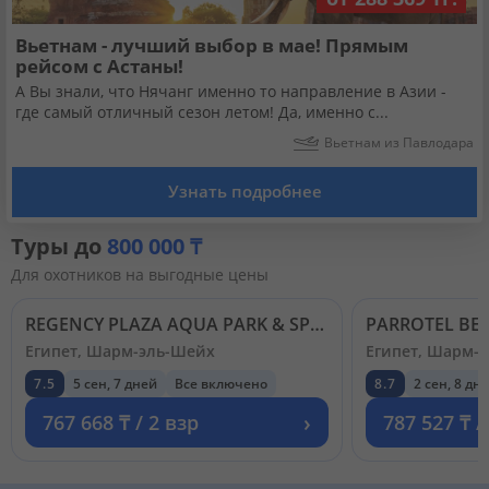
Вьетнам - лучший выбор в мае! Прямым
рейсом с Астаны!
А Вы знали, что Нячанг именно то направление в Азии -
где самый отличный сезон летом! Да, именно с...
Вьетнам из Павлодара
Узнать подробнее
Туры до
800 000 ₸
Для охотников на выгодные цены
REGENCY PLAZA AQUA PARK & SPA 5*
Египет, Шарм-эль-Шейх
Египет, Шарм-
7.5
5 сен, 7 дней
Все включено
8.7
2 сен, 8 дн
›
767 668 ₸ / 2 взр
787 527 ₸ /