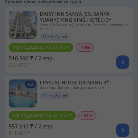
Лучшие цены, найденные сегодня
DAISY INN SANYA (EX. SANYA
YUANYE YING XING HOTEL) 3*
Китай (о.Хайнань), Хайнань, Завтрак (оплата на
месте)
31 авг, 9 дней
Тур подешевел на 83 640 ₸
-14%
510 390 ₸ / 2 взр.
594 030 ₸
CRYSTAL HOTEL DA NANG 3*
8.2
Вьетнам, Дананг, Завтрак включен
15 авг, 8 дней
Тур подешевел на 254 051 ₸
-31%
557 613 ₸ / 2 взр.
811 664 ₸