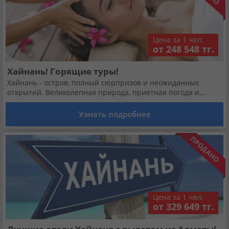
Кабинет туриста
Валюта:
KZT
USD
EUR
Цена за 1 чел:
от 248 548 тг.
Хайнань! Горящие туры!
Язык:
Русский
Қазақша
Хайнань - остров, полный сюрпризов и неожиданных
открытий. Великолепная природа, приятная погода и...
Установи наше мобильное приложение
Узнать подробнее
Загрузить приложение из App Store
Загрузить приложение из Google Play
Цена за 1 чел:
от 329 649 тг.