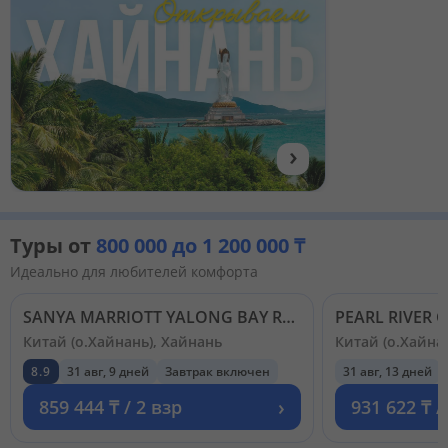
›
Туры от
800 000 до 1 200 000 ₸
Идеально для любителей комфорта
SANYA MARRIOTT YALONG BAY RESORT & SPA 5*
PEARL RIVER 
Китай (о.Хайнань), Хайнань
Китай (о.Хайна
8.9
31 авг, 9 дней
Завтрак включен
31 авг, 13 дней
›
859 444 ₸ / 2 взр
931 622 ₸ /