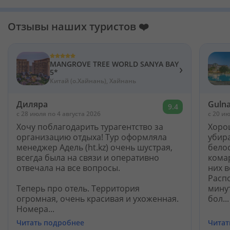
Отзывы наших туристов ❤️
MANGROVE TREE WORLD SANYA BAY
›
5*
Китай (о.Хайнань), Хайнань
Диляра
Guln
9.4
c 28 июля по 4 августа 2026
c 20 и
Хочу поблагодарить турагентство за
Хорош
организацию отдыха! Тур оформляла
убир
менеджер Адель (ht.kz) очень шустрая,
бело
всегда была на связи и оперативно
комар
отвечала на все вопросы.
них в
Расп
Теперь про отель. Территория
мину
огромная, очень красивая и ухоженная.
бол...
Номера...
Читать подробнее
Читат