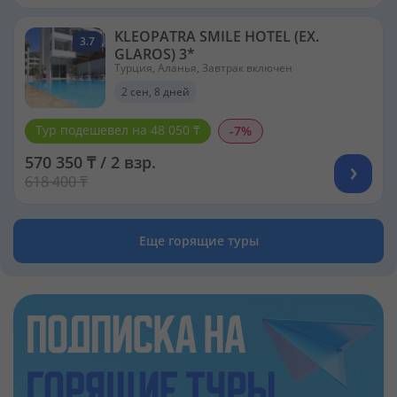
KLEOPATRA SMILE HOTEL (EX.
3.7
GLAROS) 3*
Турция, Аланья, Завтрак включен
2 сен, 8 дней
Тур подешевел на 48 050 ₸
-7%
570 350 ₸ / 2 взр.
618 400 ₸
Еще горящие туры