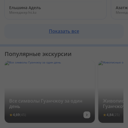
Ельшина Адель
Азатж
Менеджер ht.kz
Менедж
Показать все
Популярные экскурсии
Все символы Гуанчжоу за один
Живописны
день
Гуанчжоу
›
★
★
4,69
(45)
4,84
(25)