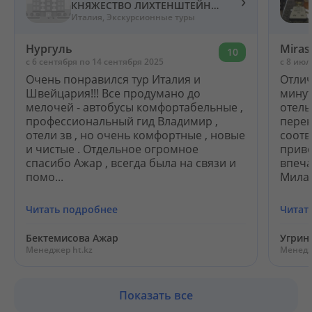
›
КНЯЖЕСТВО ЛИХТЕНШТЕЙН
(ИТАЛИЯ + ШВЕЙЦАРИЯ)
Италия, Экскурсионные туры
Нургуль
Miras
10
c 6 сентября по 14 сентября 2025
c 8 июл
Очень понравился тур Италия и
Отлич
Швейцария!!! Все продумано до
минут
мелочей - автобусы комфортабельные ,
отель
профессиональный гид Владимир ,
перен
отели зв , но очень комфортные , новые
соотв
и чистые . Отдельное огромное
приве
спасибо Ажар , всегда была на связи и
впеча
помо...
Милан,
Читать подробнее
Читат
Бектемисова Ажар
Угрин
Менеджер ht.kz
Менедж
Показать все