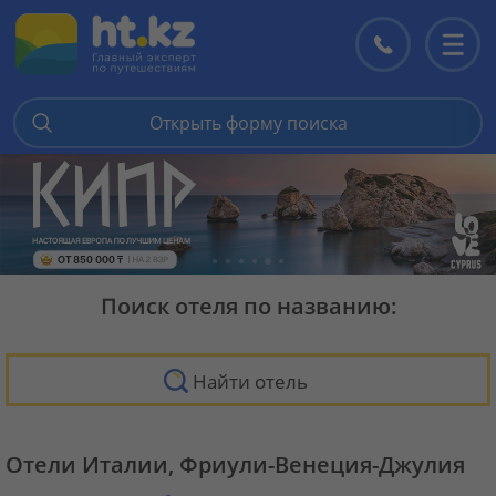
Контакты
Перекл
меню
Открыть форму поиска
Поиск отеля по названию:
Найти отель
Отели Италии, Фриули-Венеция-Джулия