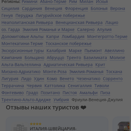
Регионы:
Римини
Абано-Терме
Рим
Милан
Искья
Сицилия
Сардиния
Венеция
Флоренция
Болонья
Верона
Генуя
Перуджа
Лигурийское побережье
Неаполитанская Ривьера
Венецианская Ривьера
Лацио
оз. Гарда
Эмилия Романья и Марке
Салерно
Апулия
Доломитовые Альпы
Капри
Ломбардия
Монтегротто-Терме
Монтекатини-Терме
Тосканское побережье
Экскурсионные туры
Калабрия
Марке
Пьемонт
Авеллино
Кампания
Больцано
Абруццо
Тренто
Базиликата
Молизе
Альта-Вальтеллина
Адриатическая Ривьера
Крит
Мизано-Адриатико
Монте-Роза
Эмилия-Романья
Тоскана
Лигурия
Лидо
Удин
Комо
Венето
Чезенатико
Сорренто
Террачина
Червия
Каттолика
Сенигаллия
Тиволи
Фонтевиво
Градо
Позитано
Пистоя
Амальфи
Пиза
Трентино-Альто-Адидже
Умбрия
Фриули-Венеция-Джулия
Отзывы наших туристов ❤️
ИТАЛИЯ-ШВЕЙЦАРИЯ-