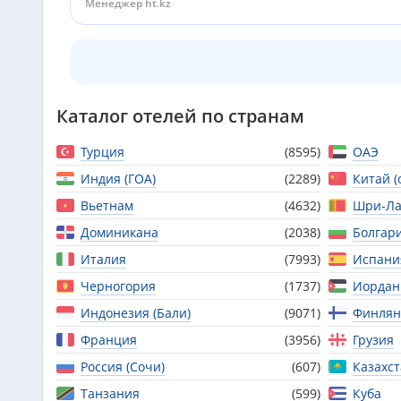
Менеджер ht.kz
Каталог отелей по странам
Турция
(8595)
ОАЭ
Индия (ГОА)
(2289)
Китай (
Вьетнам
(4632)
Шри-Ла
Доминикана
(2038)
Болгар
Италия
(7993)
Испани
Черногория
(1737)
Иордан
Индонезия (Бали)
(9071)
Финлян
Франция
(3956)
Грузия
Россия (Сочи)
(607)
Казахс
Танзания
(599)
Куба