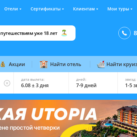
Отели
Сертификаты
Клиентам
Мои туры
8
 путешествиям уже 18 лет
Акции
Найти отель
Найти круи
дата вылета:
дней:
звезд:
6.08 ± 3 дня
7-9 дней
1-5 