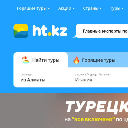
Горящие туры
Акции
Страны
Туры
Главные эксперты по
Найти туры
Горящие туры
откуда:
страна/курорт/отель:
из Алматы