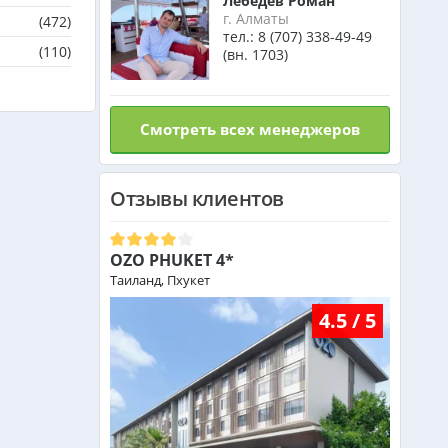
Лебедев Роман
г. Алматы
(472)
тел.:
8 (707) 338-49-49
(110)
(вн. 1703)
Смотреть всех менеджеров
Отзывы клиентов
OZO PHUKET 4*
Таиланд, Пхукет
4.5 / 5