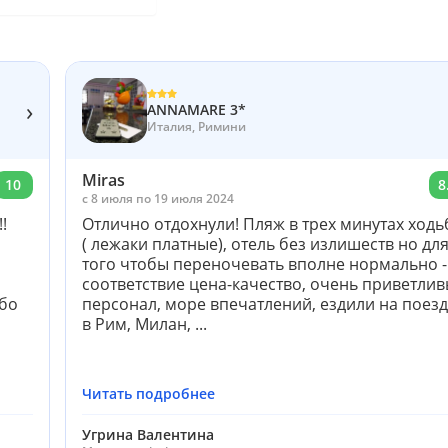
›
ANNAMARE 3*
Италия, Римини
Miras
10
8
c 8 июля по 19 июля 2024
!
Отлично отдохнули! Пляж в трех минутах ход
( лежаки платные), отель без излишеств но дл
того чтобы переночевать вполне нормально -
соответствие цена-качество, очень приветли
ибо
персонал, море впечатлений, ездили на поез
в Рим, Милан, ...
Читать подробнее
Угрина Валентина