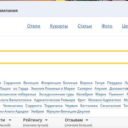
ампания
Отели
Курорты
Статьи
Фото
Це
я
Сардиния
Венеция
Флоренция
Болонья
Верона
Генуя
Перуджа
Л
Лацио
оз. Гарда
Эмилия Романья и Марке
Салерно
Апулия
Доломито
осканское побережье
Экскурсионные туры
Калабрия
Марке
Пьемонт
Альта-Вальтеллина
Адриатическая Ривьера
Крит
Мизано-Адриатико
Мо
о
Чезенатико
Сорренто
Террачина
Червия
Каттолика
Сенигаллия
Ти
но-Альто-Адидже
Умбрия
Фриули-Венеция-Джулия
сти
Рейтингу
Отзывам
альной)
(сначала лучше)
(сначала больше)