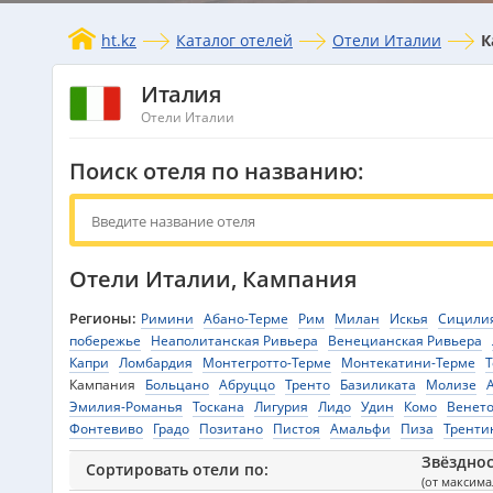
ht.kz
Каталог отелей
Отели Италии
К
Италия
Отели Италии
Поиск отеля по названию:
Отели Италии, Кампания
Регионы:
Римини
Абано-Терме
Рим
Милан
Искья
Сицили
побережье
Неаполитанская Ривьера
Венецианская Ривьера
Капри
Ломбардия
Монтегротто-Терме
Монтекатини-Терме
Т
Кампания
Больцано
Абруццо
Тренто
Базиликата
Молизе
Эмилия-Романья
Тоскана
Лигурия
Лидо
Удин
Комо
Венет
Фонтевиво
Градо
Позитано
Пистоя
Амальфи
Пиза
Тренти
Звёздно
Сортировать отели по:
(от максим