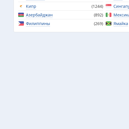
Кипр
(1244)
Сингап
Азербайджан
(892)
Мексик
Филиппины
(269)
Ямайка