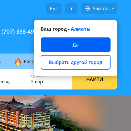
Русский
₸
Алматы
Ваш город -
Алматы
 (707) 338-49-49
Написать на WhatsApp
Да
з
Рассылка горящих
Выбрать другой город
туристов:
НАЙТИ
звезд
2 взр