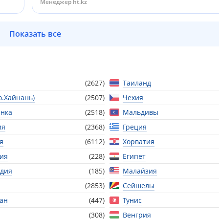
Менеджер ht.kz
Показать все
(2627)
Таиланд
о.Хайнань)
(2507)
Чехия
нка
(2518)
Мальдивы
ия
(2368)
Греция
я
(6112)
Хорватия
ия
(228)
Египет
дия
(185)
Малайзия
(2853)
Сейшелы
тан
(447)
Тунис
(308)
Венгрия