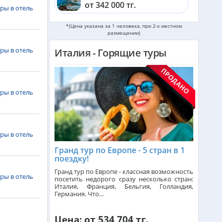
от 342 000 тг.
ры в отель
*(Цена указана за 1 человека, при 2-х местном
Шри-Ланка из Алматы
размещении)
от 563 000 тг.
ры в отель
Италия - Горящие туры
Катар из Алматы
от 311 000 тг.
ры в отель
Индонезия (Бали) из Алматы
от 743 000 тг.
Малайзия из Алматы
ры в отель
от 367 000 тг.
Гранд тур по Европе - 5 стран в 1
поездку!
Индия (ГОА) из Алматы
Гранд тур по Европе - классная возможность
ры в отель
посетить недорого сразу несколько стран:
Италия, Франция, Бельгия, Голландия,
Германия. Что...
Чехия из Алматы
Цена: от 534 704 тг.