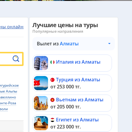
Лучшие цены на туры
ны онлайн
Популярные направления
Вылет из
Алматы
Италия из Алматы
Турция из Алматы
игурийское
от 253 000 тг.
вые Альпы
Авеллино
Вьетнам из Алматы
нте-Роза
от 205 000 тг.
воли
Египет из Алматы
от 223 000 тг.