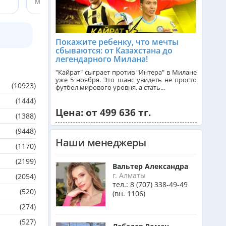
Менеджер ht.kz
Танзания из Алматы
Покажите ребенку, что мечты
сбываются: от Казахстана до
легендарного Милана!
Венгрия из Алматы
"Кайрат" сыграет против "Интера" в Милане
уже 5 ноября. Это шанс увидеть не просто
(10923)
футбол мирового уровня, а стать...
Израиль из Алматы
(1444)
Цена: от 499 636 тг.
(1388)
Азербайджан из Алматы
(9448)
Наши менеджеры
(1170)
(2199)
Маврикий из Алматы
Вальтер Александра
г. Алматы
(2054)
тел.:
8 (707) 338-49-49
(520)
(вн. 1106)
Оман из Алматы
(274)
(527)