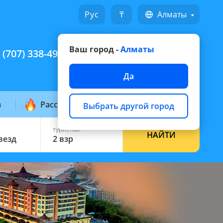
Русский
₸
Алматы
Ваш город -
Алматы
 (707) 338-49-49
Написать на WhatsApp
Да
з
Рассылка горящих
Выбрать другой город
туристов:
НАЙТИ
звезд
2 взр