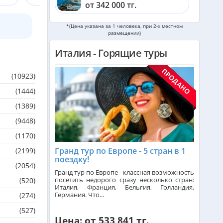
от 342 000 тг.
*(Цена указана за 1 человека, при 2-х местном
Шри-Ланка из Алматы
размещении)
от 562 000 тг.
Италия - Горящие туры
Катар из Алматы
от 335 000 тг.
(10923)
(1444)
Индонезия (Бали) из Алматы
от 742 000 тг.
(1389)
(9448)
Малайзия из Алматы
(1170)
от 385 000 тг.
Гранд тур по Европе - 5 стран в 1
(2199)
поездку!
(2054)
Индия (ГОА) из Алматы
Гранд тур по Европе - классная возможность
посетить недорого сразу несколько стран:
(520)
Италия, Франция, Бельгия, Голландия,
Германия. Что...
(274)
Чехия из Алматы
(527)
Цена: от 533 841 тг.