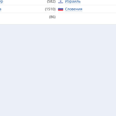
ур
(582)
Израиль
а
(1510)
Словения
(86)