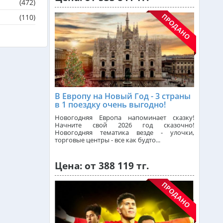
(472)
Греция из Алматы
(110)
Сейшелы из Алматы
Доминикана из Алматы
В Европу на Новый Год - 3 страны
в 1 поездку очень выгодно!
Франция из Алматы
Новогодняя Европа напоминает сказку!
Начните свой 2026 год сказочно!
Новогодняя тематика везде - улочки,
торговые центры - все как будто...
Болгария из Алматы
Цена: от 388 119 тг.
Финляндия из Алматы
Сингапур из Алматы