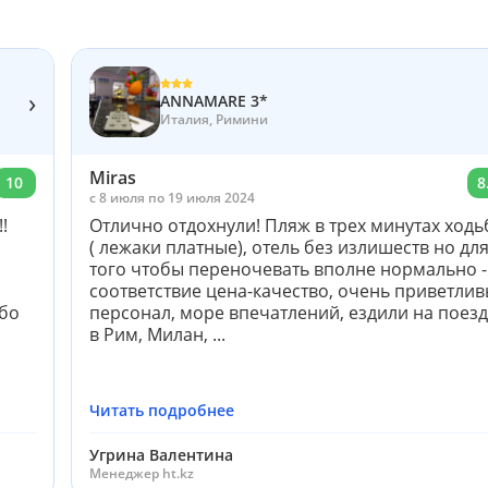
›
ANNAMARE 3*
Италия, Римини
Miras
10
8
c 8 июля по 19 июля 2024
!
Отлично отдохнули! Пляж в трех минутах ход
( лежаки платные), отель без излишеств но дл
того чтобы переночевать вполне нормально -
соответствие цена-качество, очень приветли
ибо
персонал, море впечатлений, ездили на поез
в Рим, Милан, ...
Читать подробнее
Угрина Валентина
Менеджер ht.kz