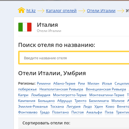
ht.kz
Каталог отелей
Отели Италии
У
Италия
Отели Италии
Поиск отеля по названию:
Отели Италии, Умбрия
Регионы:
Римини
Абано-Терме
Рим
Милан
Искья
Сицили
побережье
Неаполитанская Ривьера
Венецианская Ривьера
Капри
Ломбардия
Монтегротто-Терме
Монтекатини-Терме
Т
Кампания
Больцано
Абруццо
Тренто
Базиликата
Молизе
Эмилия-Романья
Тоскана
Лигурия
Лидо
Удин
Комо
Венет
Фонтевиво
Градо
Позитано
Пистоя
Амальфи
Пиза
Тренти
Сортировать отели по: