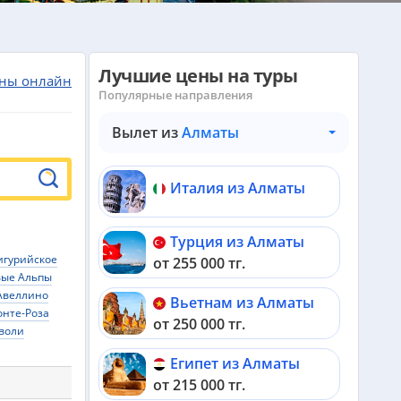
Лучшие цены на туры
ны онлайн
Популярные направления
Вылет из
Алматы
Италия из Алматы
Турция из Алматы
игурийское
от 255 000 тг.
вые Альпы
Авеллино
Вьетнам из Алматы
нте-Роза
от 250 000 тг.
воли
Египет из Алматы
от 215 000 тг.