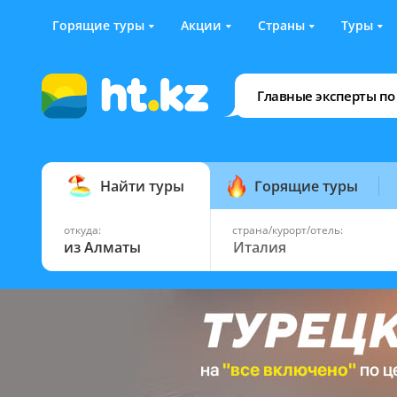
Горящие туры
Акции
Страны
Туры
Главные эксперты по
Найти туры
Горящие туры
откуда:
страна/курорт/отель:
из Алматы