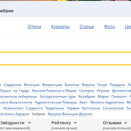
мбрия
Отели
Курорты
Статьи
Фото
Це
я
Сардиния
Венеция
Флоренция
Болонья
Верона
Генуя
Перуджа
Л
Лацио
оз. Гарда
Эмилия Романья и Марке
Салерно
Апулия
Доломито
осканское побережье
Экскурсионные туры
Калабрия
Марке
Пьемонт
Альта-Вальтеллина
Адриатическая Ривьера
Крит
Мизано-Адриатико
Мо
о
Чезенатико
Сорренто
Террачина
Червия
Каттолика
Сенигаллия
Ти
но-Альто-Адидже
Умбрия
Фриули-Венеция-Джулия
Звёздности
Рейтингу
Отзывам
(от максимальной)
(сначала лучше)
(сначала больше)