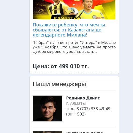
Танзания из Алматы
Покажите ребенку, что мечты
сбываются: от Казахстана до
легендарного Милана!
Венгрия из Алматы
"Кайрат" сыграет против "Интера" в Милане
уже 5 ноября. Это шанс увидеть не просто
футбол мирового уровня, а стать...
Израиль из Алматы
Цена: от 499 010 тг.
Азербайджан из Алматы
Наши менеджеры
Маврикий из Алматы
Родинко Денис
г. Алматы
тел.:
8 (707) 338-49-49
(вн. 1502)
Оман из Алматы