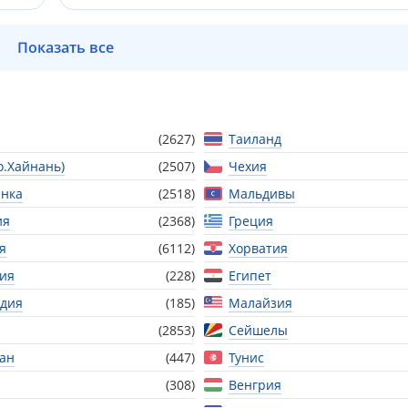
Показать все
(2627)
Таиланд
о.Хайнань)
(2507)
Чехия
нка
(2518)
Мальдивы
ия
(2368)
Греция
я
(6112)
Хорватия
ия
(228)
Египет
дия
(185)
Малайзия
(2853)
Сейшелы
тан
(447)
Тунис
(308)
Венгрия