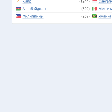
Кипр
(1244)
Сингап
Азербайджан
(892)
Мексик
Филиппины
(269)
Ямайка