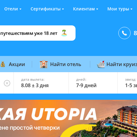
Отели
Сертификаты
Клиентам
Мои туры
8
 путешествиям уже 18 лет
Акции
Найти отель
Найти круи
дата вылета:
дней:
звезд:
8.08 ± 3 дня
7-9 дней
1-5 