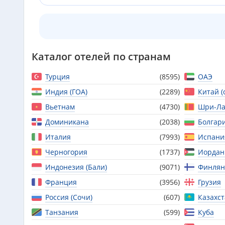
Каталог отелей по странам
Турция
(8595)
ОАЭ
Индия (ГОА)
(2289)
Китай (
Вьетнам
(4730)
Шри-Ла
Доминикана
(2038)
Болгар
Италия
(7993)
Испани
Черногория
(1737)
Иордан
Индонезия (Бали)
(9071)
Финлян
Франция
(3956)
Грузия
Россия (Сочи)
(607)
Казахс
Танзания
(599)
Куба