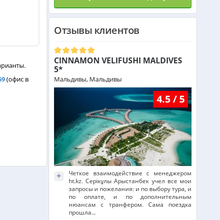
Отзывы клиентов
Греция из Алматы
CINNAMON VELIFUSHI MALDIVES
Сейшелы из Алматы
арианты.
5*
59
(офис в
Мальдивы, Мальдивы
4.5 / 5
Доминикана из Алматы
Франция из Алматы
Болгария из Алматы
Четкое взаимодействие с менеджером
+
ht.kz. Серікұлы Арыстанбек учел все мои
запросы и пожелания: и по выбору тура, и
по оплате, и по дополнительным
Финляндия из Алматы
нюансам с транфером. Сама поездка
прошла...