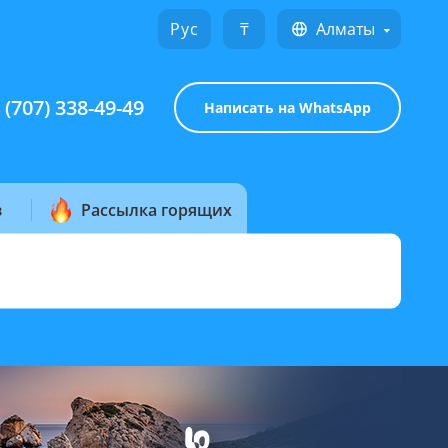
Русский
₸
Алматы
 (707) 338-49-49
Написать на WhatsApp
з
Рассылка горящих
туристов:
НАЙТИ
звезд
2 взр.