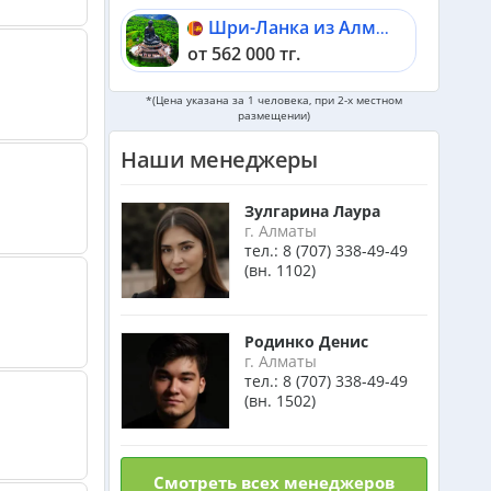
Шри-Ланка из Алматы
от 562 000 тг.
Катар из Алматы
*(Цена указана за 1 человека, при 2-х местном
размещении)
от 335 000 тг.
Наши менеджеры
Индонезия (Бали) из Алматы
от 742 000 тг.
Зулгарина Лаура
г. Алматы
тел.:
8 (707) 338-49-49
Малайзия из Алматы
(вн. 1102)
от 385 000 тг.
Индия (ГОА) из Алматы
Родинко Денис
г. Алматы
тел.:
8 (707) 338-49-49
(вн. 1502)
Италия из Алматы
Смотреть всех менеджеров
Чехия из Алматы