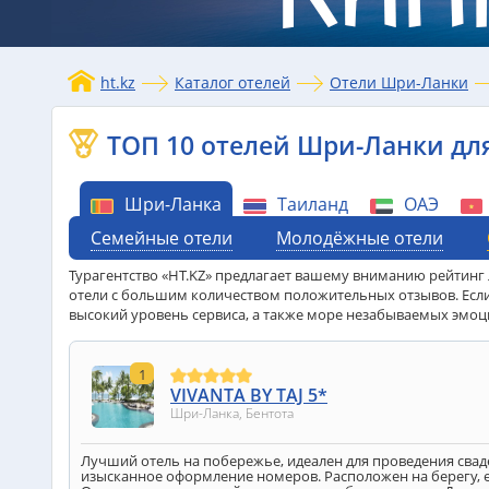
ht.kz
Каталог отелей
Отели Шри-Ланки
ТОП 10 отелей Шри-Ланки для
Шри-Ланка
Таиланд
ОАЭ
Семейные отели
Молодёжные отели
Турагентство «HT.KZ» предлагает вашему вниманию рейтинг
отели с большим количеством положительных отзывов. Если 
высокий уровень сервиса, а также море незабываемых эмоц
1
VIVANTA BY TAJ 5*
Шри-Ланка, Бентота
Лучший отель на побережье, идеален для проведения сва
изысканное оформление номеров. Расположен на берегу, 