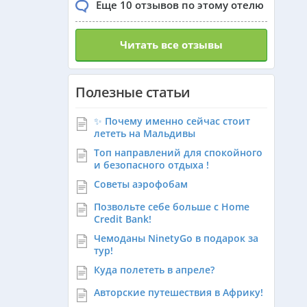
Еще 10 отзывов по этому отелю
Сингапур из Алматы
Читать все отзывы
Танзания из Алматы
Полезные статьи
Венгрия из Алматы
✨ Почему именно сейчас стоит
лететь на Мальдивы
Топ направлений для спокойного
Израиль из Алматы
и безопасного отдыха !
Советы аэрофобам
Азербайджан из Алматы
Позвольте себе больше с Home
Credit Bank!
Чемоданы NinetyGo в подарок за
Маврикий из Алматы
тур!
Куда полететь в апреле?
Авторские путешествия в Африку!
Оман из Алматы