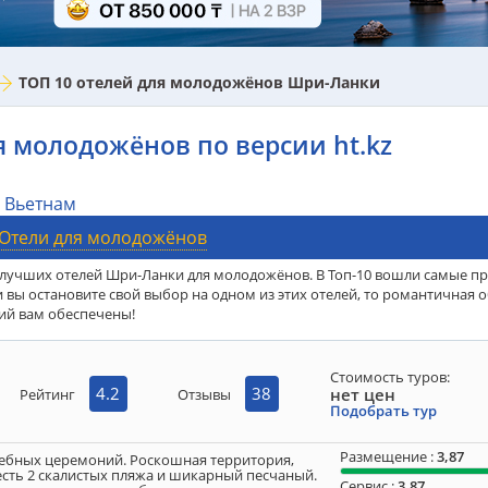
ТОП 10 отелей для молодожёнов Шри-Ланки
 молодожёнов по версии ht.kz
Вьетнам
Отели для молодожёнов
 лучших отелей Шри-Ланки для молодожёнов. В Топ-10 вошли самые п
вы остановите свой выбор на одном из этих отелей, то романтичная о
ий вам обеспечены!
Стоимость туров:
4.2
38
нет цен
Рейтинг
Отзывы
Подобрать тур
Размещение :
3,87
дебных церемоний. Роскошная территория,
есть 2 скалистых пляжа и шикарный песчаный.
Сервис :
3,87