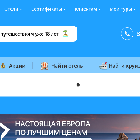
Отели
Сертификаты
Клиентам
Мои туры
8
 путешествиям уже 18 лет
Акции
Найти отель
Найти круи
дата вылета:
дней:
звезд:
8.08 ± 3 дня
7-9 дней
1-5 