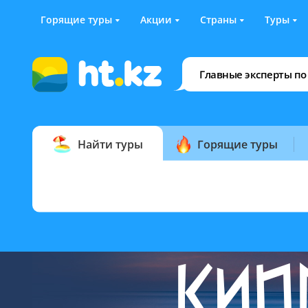
Горящие туры
Акции
Страны
Туры
Главные эксперты по
Найти туры
Горящие туры
откуда:
страна/курорт/отель:
из Алматы