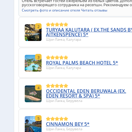
Отель встречает гостей ожерельем из белых цветов. Доп
русскоговорящего сотрудника на ресепшн. Рекомендуем от
Смотреть фото и описание отеля
Читать отзывы
2
TURYAA KALUTARA ( EX.THE SANDS B
AITKENSPENCE) 5*
Шри-Ланка, Калутара
3
ROYAL PALMS BEACH HOTEL 5*
Шри-Ланка, Калутара
4
OCCIDENTAL EDEN BERUWALA (EX.
EDEN RESORT & SPA) 5*
Шри-Ланка, Берувела
5
CINNAMON BEY 5*
Шри-Ланка, Берувела