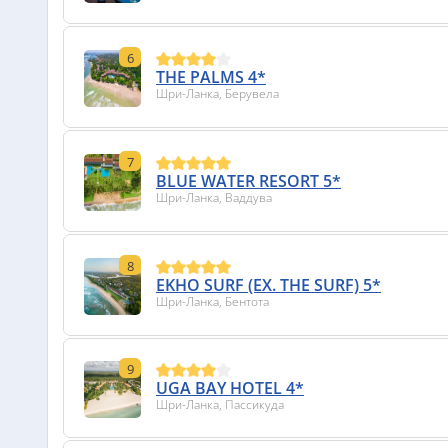
6
THE PALMS 4*
Шри-Ланка, Берувела
7
BLUE WATER RESORT 5*
Шри-Ланка, Ваддува
8
EKHO SURF (EX. THE SURF) 5*
Шри-Ланка, Бентота
9
UGA BAY HOTEL 4*
Шри-Ланка, Пассикуда