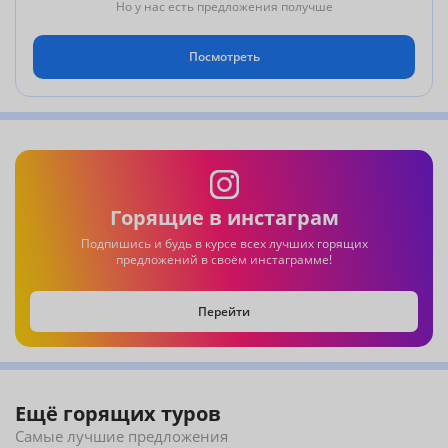
продумано до мелочей, чтобы ваш отпуск был по-
Но у нас есть предложения получше
настоящему комфортным и незабываемым.
Выбирайте отдых премиум-класса без пересадок –
Посмотреть
бронируйте путевку в Nirvana Hotels с прямым вылетом из
Костаная уже сейчас.
Горящие в инстаграм
Подпишись и будь в курсе всех лучших горящих
предложений в своём инстаграмме!
Перейти
Ещё горящих туров
Самые лучшие предложения