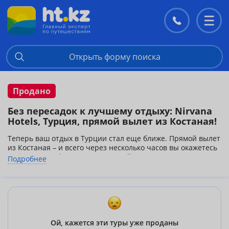
Контакты
Перекл
меню
Открыть форму поиска
Продано
Без пересадок к лучшему отдыху: Nirvana
Hotels, Турция, прямой вылет из Костаная!
Теперь ваш отдых в Турции стал еще ближе. Прямой вылет
из Костаная – и всего через несколько часов вы окажетесь
в Nirvana Hotels, где премиальный сервис, концепция
Подробнее
"Luxury All Inclusive" и первоклассные удобства создают
атмосферу идеального отдыха.
Просторные дизайнерские номера с панорамным видом,
частные пляжи с мягким песком, изысканная кухня в
ресторанах a la carte, SPA-центры мирового уровня,
аквапарки, развлекательные шоу и детские клубы – все
Ой, кажется эти туры уже проданы