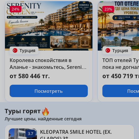
24%
23%
Турция
Турция
Королева спокойствия в
ТОП отелей Ту
Аланье - знакомьтесь, Serenity
пока не догна
Queen
отдыха
от 580 446 тг.
от 450 719 т
Посмотреть
Посм
Туры горят
Лучшие цены, найденные сегодня
KLEOPATRA SMILE HOTEL (EX.
3.7
GLAROS) 3*