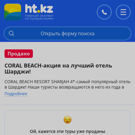
Контакты
Перекл
меню
Открыть форму поиска
Продано
CORAL BEACH-акция на лучший отель
Шарджи!
CORAL BEACH RESORT SHARJAH 4*-самый популярный отель
в Шардже! Наши туристы возвращаются в него из года в
год, так как CORAL BEACH заслужил репутацию лучшего
Подробнее
отеля Шарджи за счет идеальной пляжной линии, очень
зеленой территории и прекрасного сервиса и питания!
Действует скидка на проживанаие 30% (цены рассчитаны с
учетом скидки)
Ой, кажется эти туры уже проданы