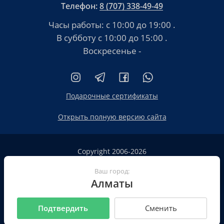
Телефон:
8 (707) 338-49-49
Часы работы:
с 10:00 до 19:00
.
В субботу
с 10:00 до 15:00
.
Воскресенье -
Подарочные сертификаты
Открыть полную версию сайта
Copyright 2006-2026
HT.KZ ТОО «HT.KZ Almaty».
Ваш город:
Сайт не является публичной офертой
Алматы
Пользовательское соглашение
Политика конфиденциальности
Подтвердить
Сменить
Все реквизиты