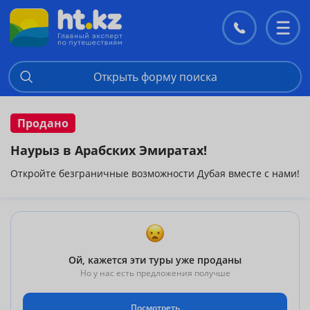
Контакты
Перекл
меню
Открыть форму поиска
Продано
Наурыз в Арабских Эмиратах!
Откройте безграничные возможности Дубая вместе с нами!
Ой, кажется эти туры уже проданы
Но у нас есть предложения получше
Посмотреть