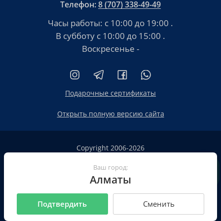
Телефон:
8 (707) 338-49-49
Часы работы:
с 10:00 до 19:00
.
В субботу
с 10:00 до 15:00
.
Воскресенье -
Подарочные сертификаты
Открыть полную версию сайта
Copyright 2006-2026
HT.KZ ТОО «HT.KZ Almaty».
Сайт не является публичной офертой
Ваш город:
Алматы
Пользовательское соглашение
Политика конфиденциальности
Подтвердить
Сменить
Все реквизиты