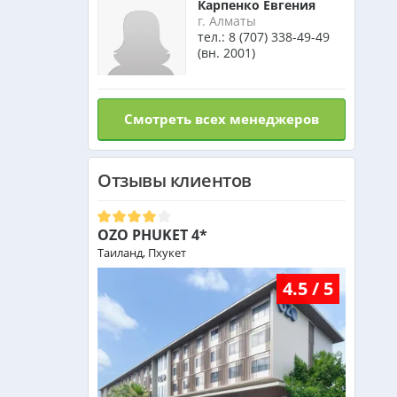
Карпенко Евгения
Израиль из Алматы
г. Алматы
тел.:
8 (707) 338-49-49
(вн. 2001)
Азербайджан из Алматы
Смотреть всех менеджеров
Маврикий из Алматы
Отзывы клиентов
Оман из Алматы
OZO PHUKET 4*
Таиланд, Пхукет
4.5 / 5