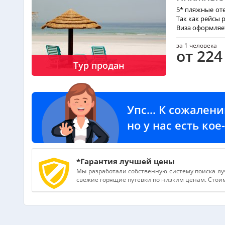
5* пляжные от
Так как рейсы
Виза оформляе
за 1 человека
от 224
Тур продан
Упс... К сожален
но у нас есть ко
*Гарантия лучшей цены
Мы разработали собственную систему поиска лу
свежие горящие путевки по низким ценам. Стоимо