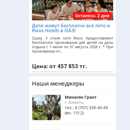
2 дня
Осталось:
Франция из Алматы
Дети живут бесплатно все лето в
Rixos Hotels в ОАЭ!
Болгария из Алматы
Сразу 3 отеля сети Rixos предоставляют
бесплатное проживание для детей на даты
отдыха с 1 июня по 31 августа 2026 г. * При
проживании от...
Финляндия из Алматы
Цена: от 457 853 тг.
Сингапур из Алматы
Наши менеджеры
Танзания из Алматы
Минасян Грант
г. Алматы
тел.:
8 (707) 338-49-49
(вн. 1312)
Венгрия из Алматы