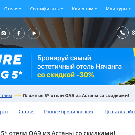
Отели
Сертификаты
Клиентам
Мои туры
8
Астаны
Пляжные 5* отели ОАЭ из Астаны со скидками!
орты
Статьи
Раннее бронирование
Цены онлайн
5* отели ОАЭ из Астаны со скидками!