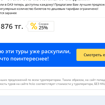
ели в ОАЭ теперь доступны каждому! Предлагаем Вам лучшие предложе
 регулярные количество билетов по дешевым тарифам ограничено!
тся заранее
 876 тг.
Скидка
25%
ию эти туры уже раскупили,
Смотреть 
е-что поинтереснее!
чших предложений по всем туроператорам. Таким образом, на сайт попа
сть туров на сайте ht.kz соответствует стоимости у туроператора, БЕЗ Н