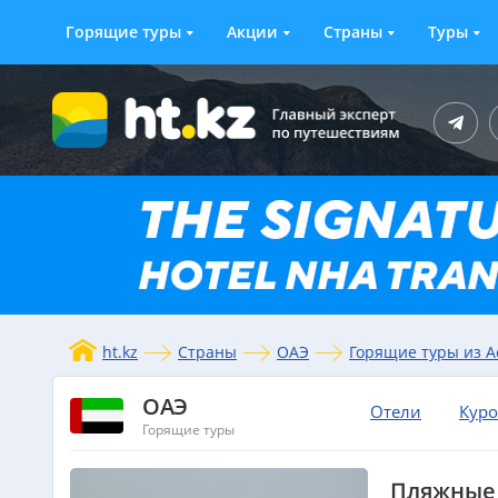
Горящие туры
Акции
Страны
Туры
ht.kz
Страны
ОАЭ
Горящие туры из 
ОАЭ
Отели
Кур
Горящие туры
Пляжные 