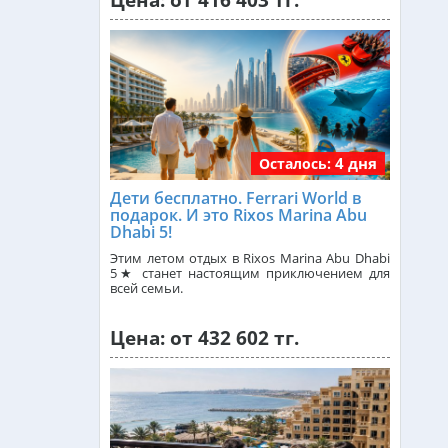
Цена: от 416 403 тг.
Малайзия из Алматы
от 384 000 тг.
Индия (ГОА) из Алматы
4 дня
Осталось:
Италия из Алматы
Дети бесплатно. Ferrari World в
подарок. И это Rixos Marina Abu
Dhabi 5!
Чехия из Алматы
Этим летом отдых в Rixos Marina Abu Dhabi
5★ станет настоящим приключением для
всей семьи.
Греция из Алматы
Цена: от 432 602 тг.
Сейшелы из Алматы
Доминикана из Алматы