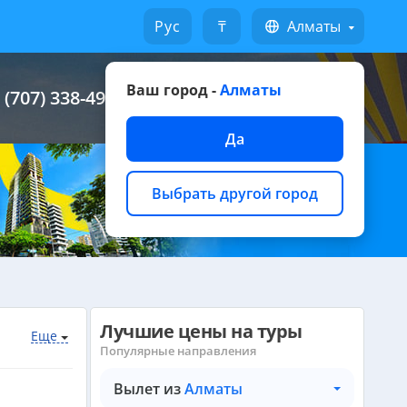
Русский
₸
Алматы
Ваш город -
Алматы
 (707) 338-49-49
Написать на WhatsApp
Да
Выбрать другой город
Лучшие цены на туры
Еще
Популярные направления
Вылет из
Алматы