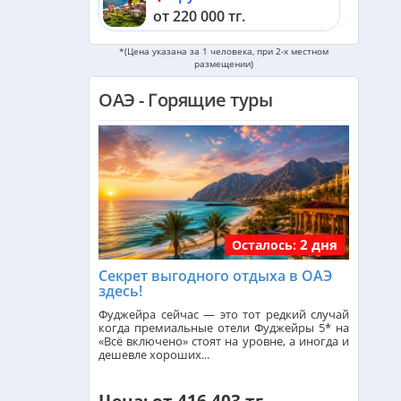
от 220 000 тг.
*(Цена указана за 1 человека, при 2-х местном
Мальдивы из Алматы
размещении)
от 583 000 тг.
ОАЭ - Горящие туры
Черногория из Алматы
от 509 000 тг.
Кипр из Алматы
от 342 000 тг.
Шри-Ланка из Алматы
2 дня
Осталось:
от 562 000 тг.
Секрет выгодного отдыха в ОАЭ
здесь!
Катар из Алматы
Фуджейра сейчас — это тот редкий случай
от 323 000 тг.
когда премиальные отели Фуджейры 5* на
«Всё включено» стоят на уровне, а иногда и
дешевле хороших...
Индонезия (Бали) из Алматы
от 742 000 тг.