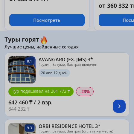
мире пляжным
от 360 332 т
Del Mar!
Посмотреть
Посм
Туры горят
Лучшие цены, найденные сегодня
AVANGARD (EX. JMS) 3*
8.1
Грузия, Батуми, Завтрак включен
20 авг, 12 дней
Тур подешевел на 201 772 ₸
-23%
642 460 ₸ / 2 взр.
844 232 ₸
ORBI RESIDENCE HOTEL 3*
9.3
Грузия, Батуми, Завтрак (оплата на месте)