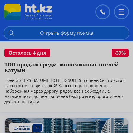
Контакты
Перекл
меню
Открыть форму поиска
Осталось 4 дня
-37%
ТОП продаж среди экономичных отелей
Батуми!
Новый STEPS BATUMI HOTEL & SUITES 5 очень быстро стал
фаворитом среди отелей! Классное расположение -
набережная через дорогу, рядом все необходимые
магазинчики, до центра очень быстро и недорого можно
доехать на такси.
Подробнее