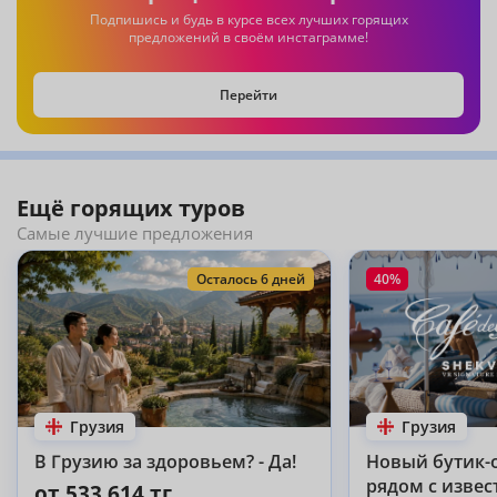
Подпишись и будь в курсе всех лучших горящих
предложений в своём инстаграмме!
Перейти
Ещё горящих туров
Самые лучшие предложения
Осталось 6 дней
40%
Грузия
Грузия
В Грузию за здоровьем? - Да!
Новый бутик-
рядом с извес
от 533 614 тг.