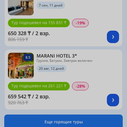
7 сен, 11 дней
Тур подешевел на 155 831 ₸
-19%
650 328 ₸ / 2 взр.
806 159 ₸
MARANI HOTEL 3*
8.5
Грузия, Батуми, Завтрак включен
20 авг, 12 дней
Тур подешевел на 261 221 ₸
-28%
659 542 ₸ / 2 взр.
920 763 ₸
Еще горящие туры