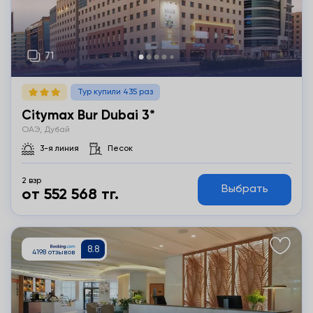
Тур купили 435 раз
Citymax Bur Dubai 3*
ОАЭ, Дубай
3-я линия
Песок
2 взр
Выбрать
от 552 568 тг.
Подробнее