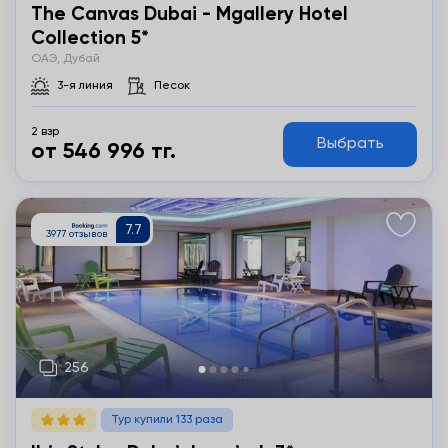
The Canvas Dubai - Mgallery Hotel
Collection 5*
ОАЭ, Дубай
3-я линия
Песок
2 взр
Выбрать
от 546 996 тг.
Подробнее
Тур купили 133 раза