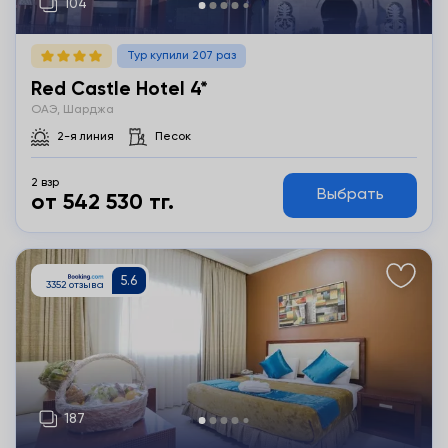
Тур купили 207 раз
Red Castle Hotel 4*
ОАЭ, Шарджа
2-я линия
Песок
2 взр
Выбрать
от 542 530 тг.
Подробнее