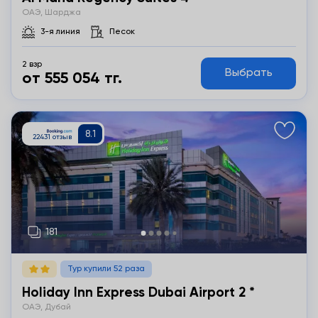
ОАЭ, Шарджа
3-я линия
Песок
2 взр
Выбрать
от 555 054 тг.
Подробнее
Тур купили 52 раза
Holiday Inn Express Dubai Airport 2 *
ОАЭ, Дубай