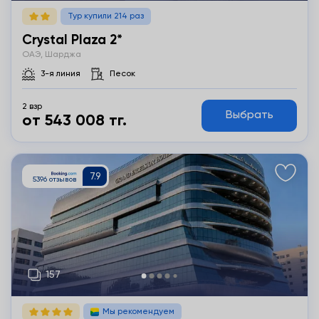
Тур купили 214 раз
Crystal Plaza 2*
ОАЭ, Шарджа
3-я линия
Песок
2 взр
Выбрать
от 543 008 тг.
Подробнее
Мы рекомендуем