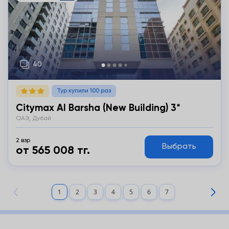
Тур купили 100 раз
Citymax Al Barsha (new Building) 3*
ОАЭ, Дубай
2 взр
Выбрать
от 565 008 тг.
1
2
3
4
5
6
7