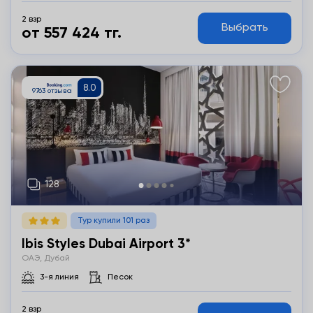
2 взр
Выбрать
от 557 424 тг.
Подробнее
Тур купили 101 раз
Ibis Styles Dubai Airport 3*
ОАЭ, Дубай
3-я линия
Песок
2 взр