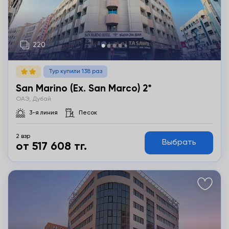
Тур купили 138 раз
San Marino (ex. San Marco) 2*
ОАЭ, Дубай
3-я линия
Песок
2 взр
Выбрать
от 517 608 тг.
Подробнее