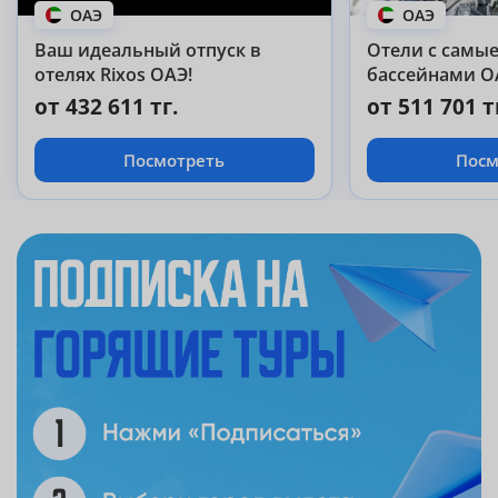
ОАЭ
ОАЭ
Ваш идеальный отпуск в
Отели с самы
отелях Rixos ОАЭ!
бассейнами О
от 432 611 тг.
от 511 701 т
Посмотреть
Посм