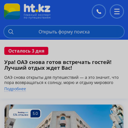
Контакты
Перекл
меню
Открыть форму поиска
Осталось 3 дня
Ура! ОАЭ снова готов встречать гостей!
Лучший отдых ждет Вас!
ОАЭ снова открыты для путешествий — а это значит, что
пора возвращаться к солнцу, морю и отдыху мирового
уровня!
Подробнее
После последних событий курорты и отели продолжают
работать в привычном режиме, принимая гостей со всего
мира. Вас ждут роскошные пляжи, премиальные отели,
Подробнее
высокий уровень сервиса и атмосфера настоящего
комфорта!