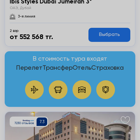
Ibis Styles Dubai Jumeirah 3*
ОАЭ, Дубай
3-я линия
2 взр
Выбрать
от 552 568 тг.
В стоимость тура входят
Перелет
Трансфер
Отель
Страховка
Подробнее