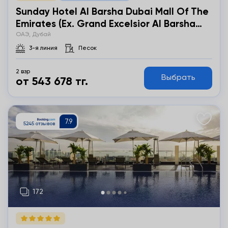
Sunday Hotel Al Barsha Dubai Mall Of The
Emirates (ex. Grand Excelsior Al Barsha
Dubai) 4*
ОАЭ, Дубай
3-я линия
Песок
2 взр
Выбрать
от 543 678 тг.
Подробнее