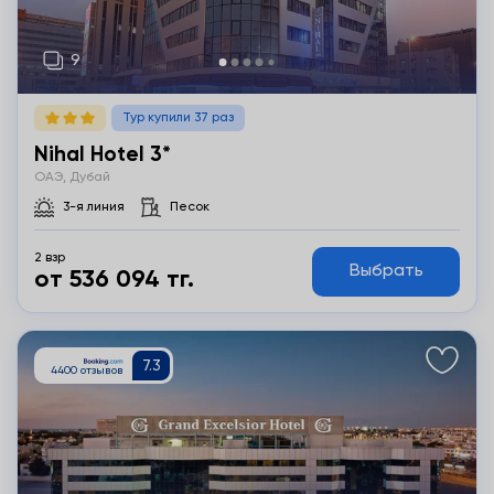
Тур купили 37 раз
Nihal Hotel 3*
ОАЭ, Дубай
3-я линия
Песок
2 взр
Выбрать
от 536 094 тг.
Подробнее