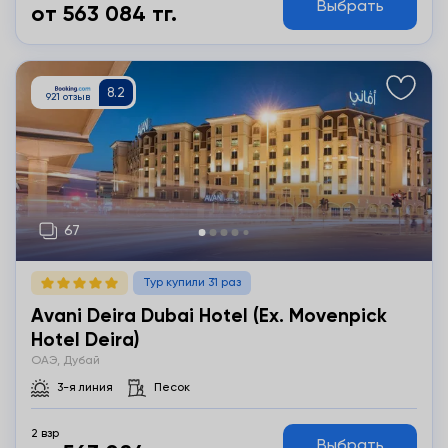
Выбрать
от 563 084 тг.
Подробнее
Тур купили 31 раз
Avani Deira Dubai Hotel (ex. Movenpick
Hotel Deira)
ОАЭ, Дубай
3-я линия
Песок
2 взр
Выбрать