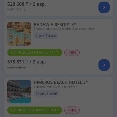
528 668 ₸ / 2 взр.
585 912 ₸
BADAWIA RESORT 3*
Египет, Шарм-эль-Шейх, Все включено
2 сен, 7 дней
Тур подешевел на 69 117 ₸
-10%
573 831 ₸ / 2 взр.
642 948 ₸
HIMEROS BEACH HOTEL 3*
Турция, Кемер, Все включено
13 авг, 8 дней
Тур подешевел на 96 080 ₸
-14%