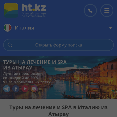
Италия
Главная
Открыть форму поиска
Горящие туры
ТУРЫ НА ЛЕЧЕНИЕ И SPA
ИЗ АТЫРАУ
Цены на туры
Лучшие предложения
со скидкой до 50%
у нас в социальных сетях
Страны
Перейти в наш Telegram
Перейти в наш Facebook
Перейти в наш YouTube
Перейти в наш Instagram
Туры
Туры на лечение и SPA в Италию из
Атырау
Отели