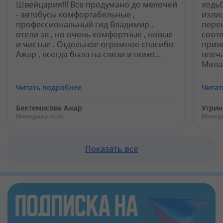
Кабинет туриста
Швейцария!!! Все продумано до мелочей
ходьб
- автобусы комфортабельные ,
излиш
профессиональный гид Владимир ,
пере
отели зв , но очень комфортные , новые
соотв
Валюта:
KZT
USD
EUR
и чистые . Отдельное огромное спасибо
прив
Ажар , всегда была на связи и помо...
впеча
Милан
Язык:
Русский
Қазақша
Читать подробнее
Читат
Бектемисова Ажар
Угрин
Установи наше мобильное приложение
Менеджер ht.kz
Менедж
Загрузить приложение из App Store
Показать все
Загрузить приложение из Google Play