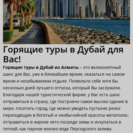
Горящие туры в Дубай для
Вас!
Горящие туры в Дубай из Алматы
– это великолепный
шанс для Вас, уже в ближайшее время, оказаться на самом
ярком и незабываемом отдыхе. Позвольте себе хотя бы
несколько дней лучшего отпуска, который Вы заслужили.
Благодаря нашей туристической фирме, у Вас есть шанс
отправиться в страну, где построено самое высоко здание в
мире, посетить город, где можно увидеть пустыню резко
переходящую в богатый и необычайной красоты мегаполис,
отправиться в жаркое лето посреди зимы и искупаться в
теплой, как парное молоко воде Персидского залива.