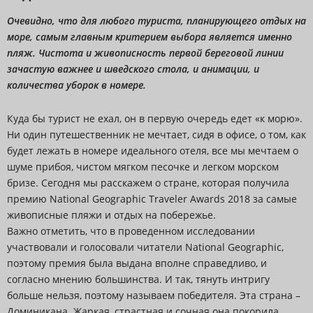
Очевидно, что для любого туриста, планирующего отдых на
море, самым главным критерием выбора является именно
пляж. Чистота и живописность первой береговой линии
зачастую важнее и шведского стола, и анимации, и
количества уборок в номере.
Куда бы турист не ехал, он в первую очередь едет «к морю».
Ни один путешественник не мечтает, сидя в офисе, о том, как
будет лежать в номере идеального отеля, все мы мечтаем о
шуме прибоя, чистом мягком песочке и легком морском
бризе. Сегодня мы расскажем о стране, которая получила
премию National Geographic Traveler Awards 2018 за самые
живописные пляжи и отдых на побережье.
Важно отметить, что в проведенном исследовании
участвовали и голосовали читатели National Geographic,
поэтому премия была выдана вполне справедливо, и
согласно мнению большинства. И так, тянуть интригу
больше нельзя, поэтому называем победителя. Эта страна –
Доминикана. Жаркая, страстная и сочная она покорила