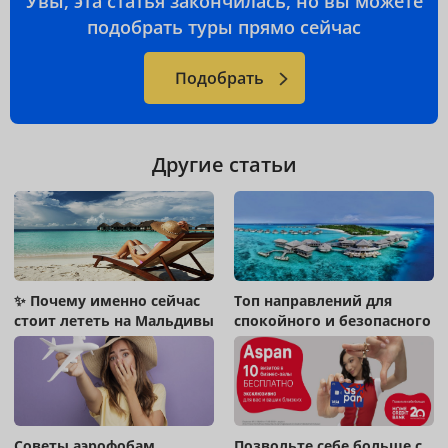
Увы, эта статья закончилась, но вы можете
подобрать туры прямо сейчас
Подобрать
Другие статьи
✨ Почему именно сейчас
Топ направлений для
стоит лететь на Мальдивы
спокойного и безопасного
отдыха !
Советы аэрофобам
Позвольте себе больше с