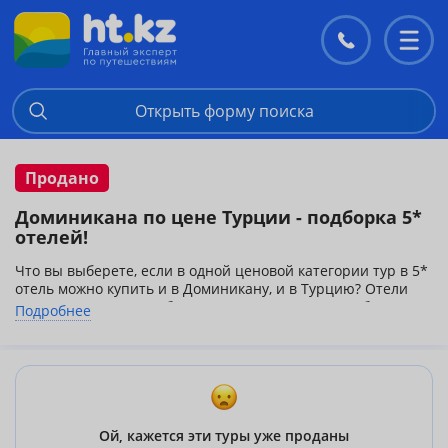
Контакты
Перекл
меню
Открыть форму поиска
Продано
Доминикана по цене Турции - подборка 5*
отелей!
Что вы выберете, если в одной ценовой категории тур в 5*
отель можно купить и в Доминикану, и в Турцию? Отели
преимущественно работают на Все Включено в обеих
Подробнее
странах. Вопрос в атмосфере и пляжах? - Атмосфера
неспешной жизни Карибов и белоснежные пляжи
завораживают большинство наших туристов!
Ой, кажется эти туры уже проданы