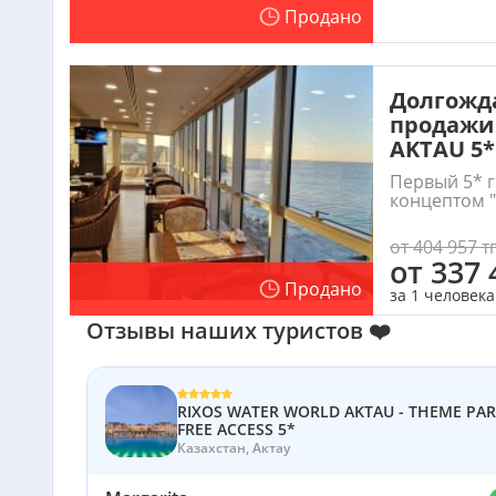
Продано
Долгожда
продажи
AKTAU 5*
Первый 5* г
концептом "
от 404 957 тг
от 337 
Продано
за 1 человека
Отзывы наших туристов ❤️
RIXOS WATER WORLD AKTAU - THEME PA
FREE ACCESS 5*
Казахстан, Актау