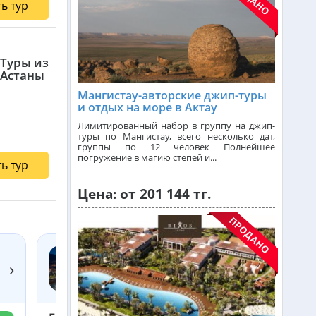
ь тур
Малайзия из Алматы
от 385 000 тг.
Туры из
Индия (ГОА) из Алматы
Астаны
Мангистау-авторские джип-туры
и отдых на море в Актау
Италия из Алматы
Лимитированный набор в группу на джип-
туры по Мангистау, всего несколько дат,
группы по 12 человек Полнейшее
погружение в магию степей и...
ь тур
Чехия из Алматы
Цена: от 201 144 тг.
Греция из Алматы
Сейшелы из Алматы
›
KAZAKHSTAN 4*
Казахстан, Алматы
Доминикана из Алматы