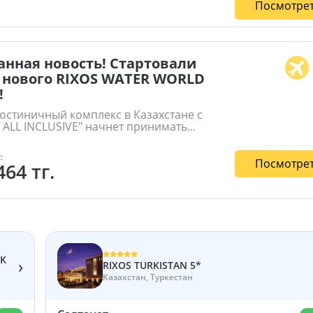
Посмотрет
нная новость! Стартовали
 нового RIXOS WATER WORLD
!
остиничный комплекс в Казахстане с
 ALL INCLUSIVE" начнет принимать...
.
Посмотрет
464 тг.
RK
›
RIXOS TURKISTAN 5*
Казахстан, Туркестан