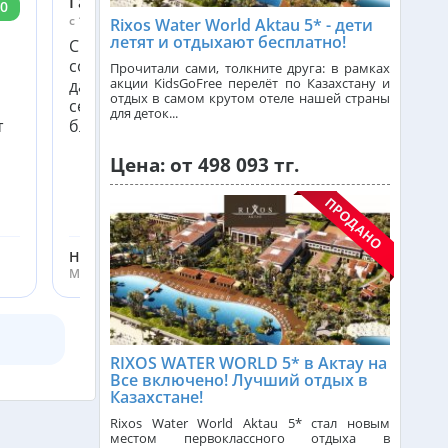
Галия
0
10
c 10 ноября по 13 ноября 2024
Rixos Water World Aktau 5* - дети
летят и отдыхают бесплатно!
Спасибо огромное Куралай Нурболсын за
Франция из Алматы
сопровождение!Всегда помогает на связи 24/7
Прочитали сами, толкните друга: в рамках
акции KidsGoFree перелёт по Казахстану и
даже в свой выходной!Отличный
отдых в самом крутом отеле нашей страны
сервис,девочки молодцы!сайт отличный!
для деток...
т
благодарим вас за постоянную поддержку!
Болгария из Алматы
Цена: от 498 093 тг.
Финляндия из Алматы
Нурбосын Куралай
Сингапур из Алматы
Менеджер ht.kz
Танзания из Алматы
RIXOS WATER WORLD 5* в Актау на
Все включено! Лучший отдых в
Казахстане!
Венгрия из Алматы
Rixos Water World Aktau 5* стал новым
местом первоклассного отдыха в