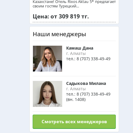
Казахстане! Отель Rixos Aktau 5* предлагает
Израиль из Алматы
своим гостям Турецкий...
Цена: от 309 819 тг.
Азербайджан из Алматы
Наши менеджеры
Маврикий из Алматы
Камаш Дана
г. Алматы
тел.:
8 (707) 338-49-49
Оман из Алматы
Садыкова Милана
г. Алматы
тел.:
8 (707) 338-49-49
(вн. 1408)
Смотреть всех менеджеров