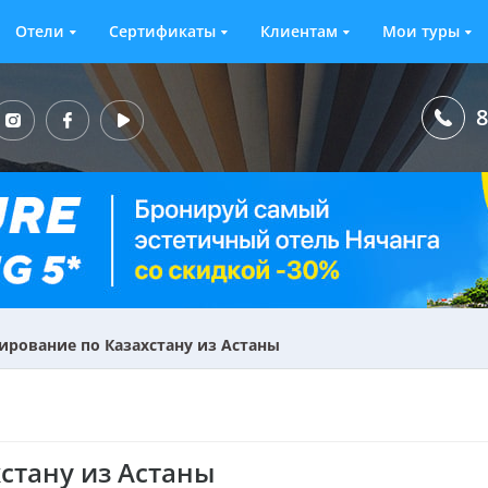
Отели
Сертификаты
Клиентам
Мои туры
8
ирование по Казахстану из Астаны
стану из Астаны