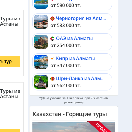
от 590 000 тг.
Туры из
Черногория из Алматы
Астаны
от 533 000 тг.
ОАЭ из Алматы
от 254 000 тг.
Кипр из Алматы
ь тур
от 347 000 тг.
Шри-Ланка из Алматы
от 562 000 тг.
Туры из
Астаны
Катар из Алматы
*(Цена указана за 1 человека, при 2-х местном
размещении)
от 337 000 тг.
Казахстан - Горящие туры
Индонезия (Бали) из Алматы
от 742 000 тг.