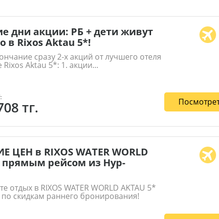
е дни акции: РБ + дети живут
 в Rixos Aktau 5*!
кончание сразу 2-х акций от лучшего отеля
 Rixos Aktau 5*: 1. акции...
.
Посмотрет
708 тг.
Е ЦЕН в RIXOS WATER WORLD
 прямым рейсом из Нур-
те отдых в RIXOS WATER WORLD AKTAU 5*
 по скидкам раннего бронирования!