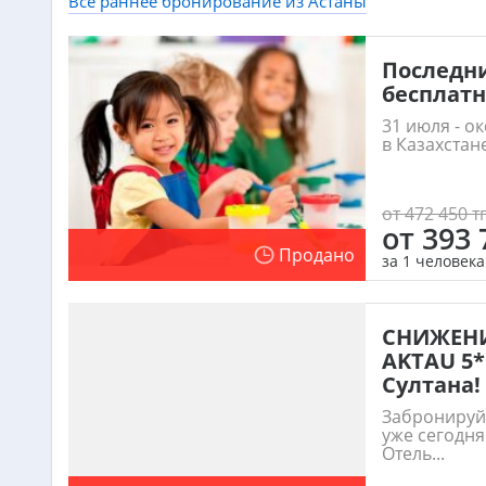
Все раннее бронирование из Астаны
Последни
бесплатно
31 июля - о
в Казахстане
от 472 450 тг
от 393 
Продано
за 1 человека
СНИЖЕНИ
AKTAU 5*
Султана!
Забронируй
уже сегодня
Отель...