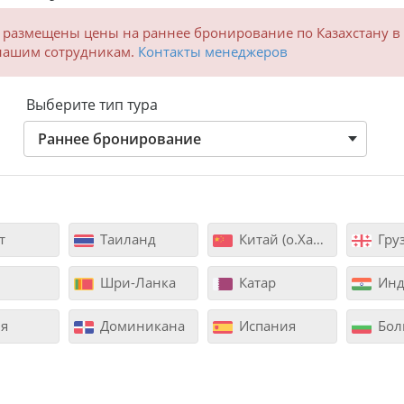
 размещены цены на раннее бронирование по Казахстану в 
 нашим сотрудникам.
Контакты менеджеров
Выберите тип тура
Раннее бронирование
т
Таиланд
Китай (о.Хайнань)
Гру
Шри-Ланка
Катар
Инд
я
Доминикана
Испания
Бол