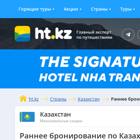
Горящие туры
Акции
Страны
Туры
ht.kz
Страны
Казахстан
Раннее брон
Казахстан
Максимальные скидки
Раннее бронирование по Казах