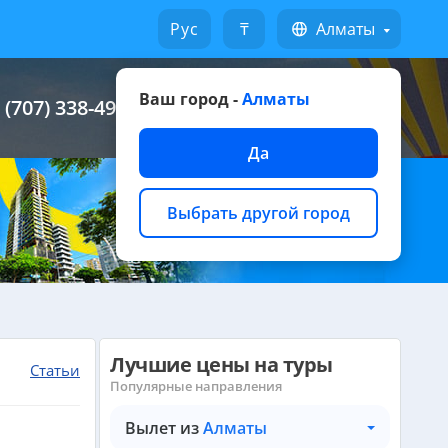
Русский
₸
Алматы
Ваш город -
Алматы
 (707) 338-49-49
Написать на WhatsApp
Да
Выбрать другой город
Лучшие цены на туры
Статьи
Популярные направления
Вылет из
Алматы