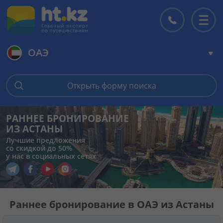
ОАЭ
Главная
Открыть форму поиска
Горящие туры
РАННЕЕ БРОНИРОВАНИЕ
ИЗ АСТАНЫ
Цены на туры
Лучшие предложения
со скидкой до 50%
у нас в социальных сетях
Страны
Перейти в наш Telegram
Перейти в наш Facebook
Перейти в наш YouTube
Перейти в наш Instagram
Туры
Раннее бронирование в ОАЭ из Астаны
Отели