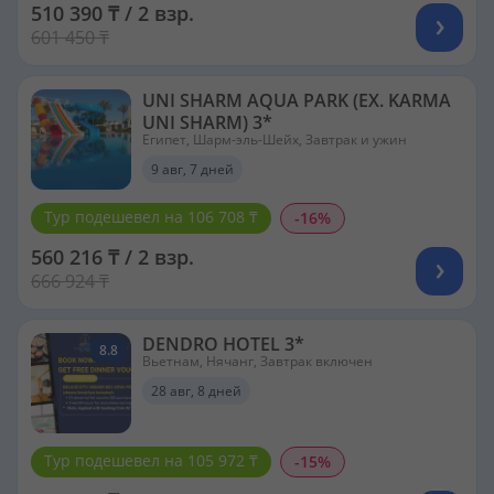
510 390 ₸ / 2 взр.
601 450 ₸
UNI SHARM AQUA PARK (EX. KARMA
UNI SHARM) 3*
Египет, Шарм-эль-Шейх, Завтрак и ужин
9 авг, 7 дней
Тур подешевел на 106 708 ₸
-16%
560 216 ₸ / 2 взр.
666 924 ₸
DENDRO HOTEL 3*
8.8
Вьетнам, Нячанг, Завтрак включен
28 авг, 8 дней
Тур подешевел на 105 972 ₸
-15%