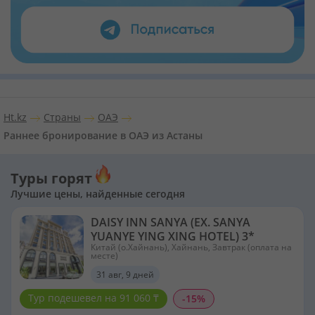
Ht.kz
Страны
ОАЭ
Раннее бронирование в ОАЭ из Астаны
Туры горят
Лучшие цены, найденные сегодня
DAISY INN SANYA (EX. SANYA
YUANYE YING XING HOTEL) 3*
Китай (о.Хайнань), Хайнань, Завтрак (оплата на
месте)
31 авг, 9 дней
Тур подешевел на 91 060 ₸
-15%