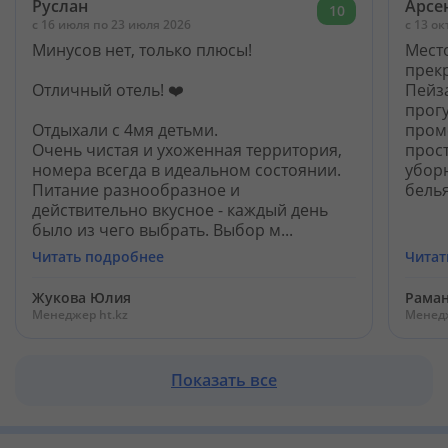
Руслан
Арсе
10
c 16 июля по 23 июля 2026
c 13 о
Минусов нет, только плюсы!
Мест
прек
Отличный отель! ❤️
Пейз
прогу
Отдыхали с 4мя детьми.
пром
Очень чистая и ухоженная территория,
прос
номера всегда в идеальном состоянии.
убор
Питание разнообразное и
белья
действительно вкусное - каждый день
было из чего выбрать. Выбор м...
Читать подробнее
Читат
Жукова Юлия
Рама
Менеджер ht.kz
Менедж
Показать все