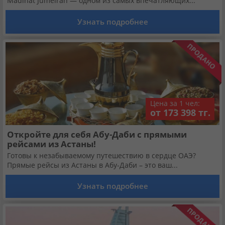
Madinat Jumeirah — одном из самых впечатляющих...
Кабинет туриста
Узнать подробнее
Валюта:
KZT
USD
EUR
Язык:
Русский
Қазақша
Цена за 1 чел:
Установи наше мобильное приложение
от 173 398 тг.
Загрузить приложение из App Store
Откройте для себя Абу-Даби с прямыми
рейсами из Астаны!
Готовы к незабываемому путешествию в сердце ОАЭ?
Загрузить приложение из Google Play
Прямые рейсы из Астаны в Абу-Даби – это ваш...
Узнать подробнее