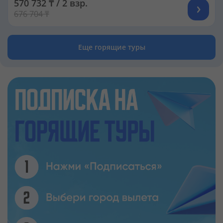
570 732 ₸ / 2 взр.
676 704 ₸
Еще горящие туры