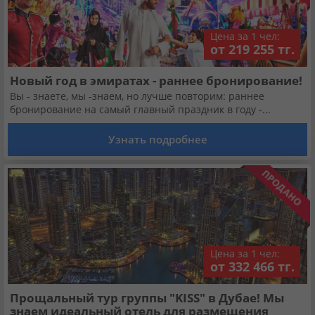
Цена за 1 чел:
от 219 255 тг.
Новый год в эмиратах - раннее бронирование!
Вы - знаете, мы -знаем, но лучше повторим: раннее
бронирование на самый главный праздник в году -...
Узнать подробнее
Цена за 1 чел:
от 332 466 тг.
Прощальный тур группы "KISS" в Дубае! Мы
знаем идеальный отель для размещения