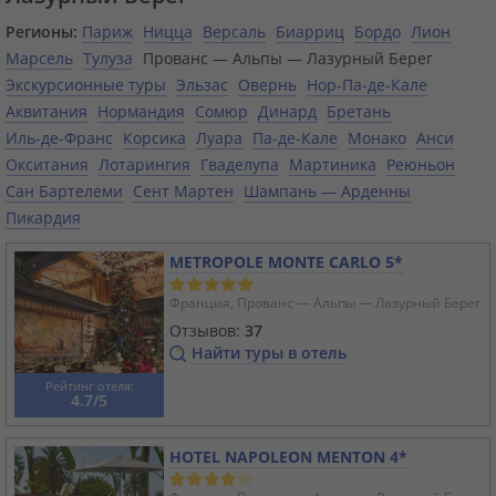
Регионы:
Париж
Ницца
Версаль
Биарриц
Бордо
Лион
Марсель
Тулуза
Прованс — Альпы — Лазурный Берег
Экскурсионные туры
Эльзас
Овернь
Нор-Па-де-Кале
Аквитания
Нормандия
Сомюр
Динард
Бретань
Иль-де-Франс
Корсика
Луара
Па-де-Кале
Монако
Анси
Окситания
Лотарингия
Гваделупа
Мартиника
Реюньон
Сан Бартелеми
Сент Мартен
Шампань — Арденны
Пикардия
METROPOLE MONTE CARLO 5*
Франция, Прованс — Альпы — Лазурный Берег
Отзывов:
37
Найти туры в отель
Рейтинг отеля:
4.7/5
HOTEL NAPOLEON MENTON 4*