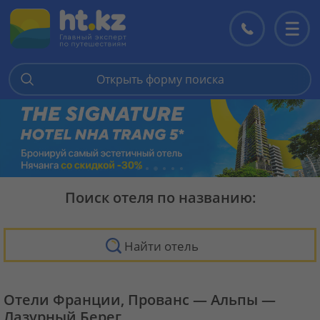
Контакты
Перекл
меню
Открыть форму поиска
Поиск отеля по названию:
Найти отель
Отели Франции, Прованс — Альпы —
Лазурный Берег