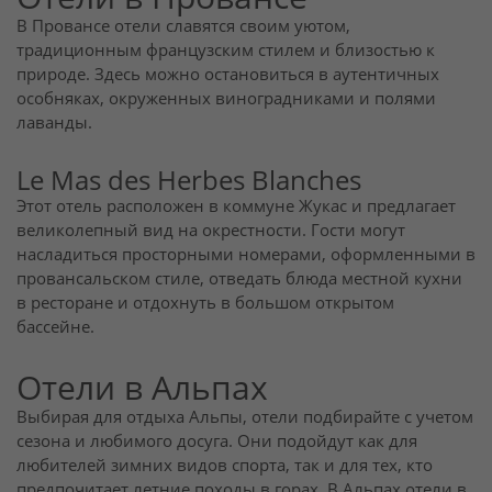
В Провансе отели славятся своим уютом,
традиционным французским стилем и близостью к
природе. Здесь можно остановиться в аутентичных
особняках, окруженных виноградниками и полями
лаванды.
Le Mas des Herbes Blanches
Этот отель расположен в коммуне Жукас и предлагает
великолепный вид на окрестности. Гости могут
насладиться просторными номерами, оформленными в
провансальском стиле, отведать блюда местной кухни
в ресторане и отдохнуть в большом открытом
бассейне.
Отели в Альпах
Выбирая для отдыха Альпы, отели подбирайте с учетом
сезона и любимого досуга. Они подойдут как для
любителей зимних видов спорта, так и для тех, кто
предпочитает летние походы в горах. В Альпах отели в