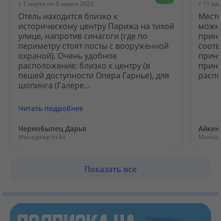
c 1 марта по 8 марта 2020
c 11 ма
Отель находится близко к
Место
историческому центру Парижа на тихой
можно
улице, напротив синагоги (где по
принц
периметру стоят посты с вооруженной
соотв
охраной). Очень удобное
принц
расположение: близко к центру (в
принц
пешей доступности Опера Гарнье), для
расп
шопинга (Галере...
Читать подробнее
Чернобылец Дарья
Айкен
Менеджер ht.kz
Менедж
Показать все