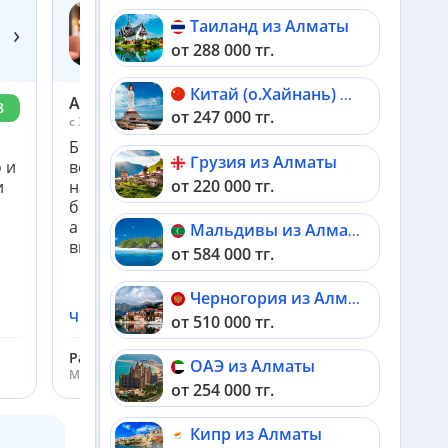
Таиланд из Алматы
›
PAVILLON LOUVRE RIVOLI 3*+
от 288 000 тг.
Франция, Париж
Китай (о.Хайнань) из Алматы
Алия
8
7.4
от 247 000 тг.
c 3 июня по 8 июня 2018
Большое спасибо! Отношение Натальи выше
Грузия из Алматы
 и
всяких ожиданий, клиентоориентированность
от 220 000 тг.
и
на высочайшем уровне! Профессионально,
быстро, чётко, не забывает ни о какой просьбе,
а готовность помочь в сложных ситуациях
Мальдивы из Алматы
вызывает уважение и благодарност...
от 584 000 тг.
Черногория из Алматы
Читать подробнее
от 510 000 тг.
Раимкулова Марлена
ОАЭ из Алматы
Менеджер ht.kz
от 254 000 тг.
Кипр из Алматы