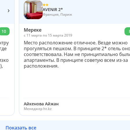
›
AVENIR 2*
Франция, Париж
Мереке
10
c 11 марта по 15 марта 2019
нтру
Место расположение отличное. Везде можно
где
прогуляться пешком. В принципе 2* отель оно
соответствовала. Нам не принципиально был
изко
апартаменты. В принципе советую всем из-за
),
расположения.
Айкенова Айжан
Менеджер ht.kz
Показать все