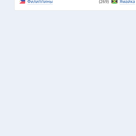
Филиппины
(269)
Ямайка