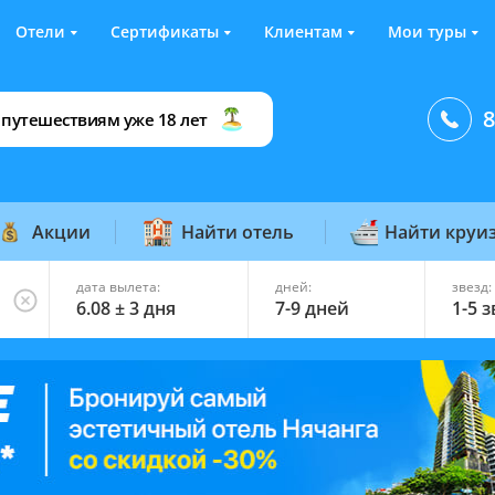
Отели
Сертификаты
Клиентам
Мои туры
8
 путешествиям уже 18 лет
Акции
Найти отель
Найти круи
дата вылета:
дней:
звезд:
6.08 ± 3 дня
7-9 дней
1-5 