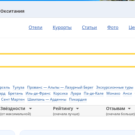
Окситания
Отели
Курорты
Статьи
Фото
Це
рсель
Тулуза
Прованс — Альпы — Лазурный Берег
Экскурсионные туры
ард
Бретань
Иль-де-Франс
Корсика
Луара
Па-де-Кале
Монако
Анси
Сент Мартен
Шампань — Арденны
Пикардия
Звёздности
Рейтингу
Отзывам
(от максимальной)
(сначала лучше)
(сначала больше)