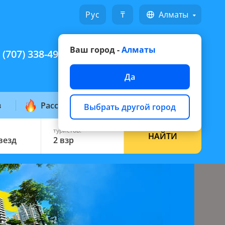
Русский
₸
Алматы
Ваш город -
Алматы
 (707) 338-49-49
Написать на WhatsApp
Да
з
Рассылка горящих
Выбрать другой город
туристов:
НАЙТИ
звезд
2 взр