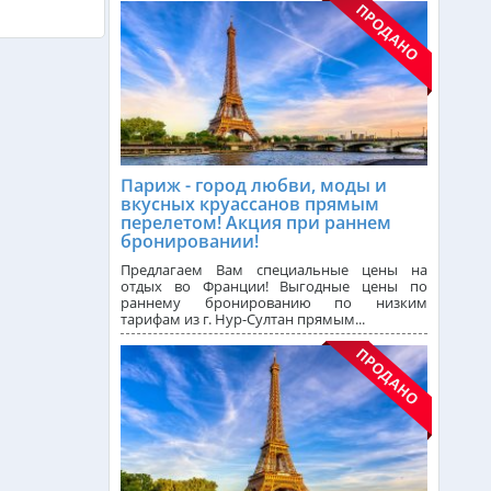
Чехия из Алматы
Греция из Алматы
Сейшелы из Алматы
Париж - город любви, моды и
вкусных круассанов прямым
перелетом! Акция при раннем
бронировании!
Доминикана из Алматы
Предлагаем Вам специальные цены на
отдых во Франции! Выгодные цены по
раннему бронированию по низким
тарифам из г. Нур-Султан прямым...
Болгария из Алматы
Финляндия из Алматы
Сингапур из Алматы