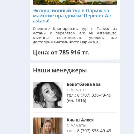
Экскурсионный тур в Париж на
Танзания из Алматы
майские праздники! Перелет Air
astana!
Спешите бронировать тур в Париж из
Астаны с перелетом а/к Air Astana!Это
Венгрия из Алматы
отличная возможность увидеть все
достопримечательности Парижа и...
Цена: от 785 916 тг.
Израиль из Алматы
Наши менеджеры
Азербайджан из Алматы
Бекетбаева Ева
г. Алматы
тел.:
8 (707) 338-49-49
Маврикий из Алматы
(вн. 1816)
Оман из Алматы
Кныш Алеся
г. Алматы
тел.:
8 (707) 338-49-49