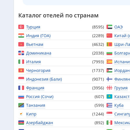
Каталог отелей по странам
Турция
(8595)
ОАЭ
Индия (ГОА)
(2289)
Китай (
Вьетнам
(4632)
Шри-Ла
Доминикана
(2038)
Болгар
Италия
(7993)
Испани
Черногория
(1737)
Иордан
Индонезия (Бали)
(9071)
Финлян
Франция
(3956)
Грузия
Россия (Сочи)
(607)
Казахс
Танзания
(599)
Куба
Кипр
(1244)
Сингап
Азербайджан
(892)
Мексик