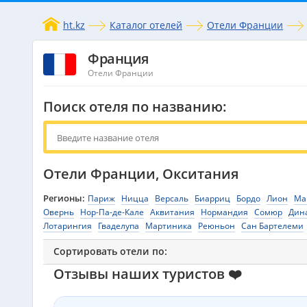
ht.kz
Каталог отелей
Отели Франции
Франция
Отели Франции
Поиск отеля по названию:
Отели Франции, Окситания
Регионы:
Париж
Ницца
Версаль
Биарриц
Бордо
Лион
Ма
Овернь
Нор-Па-де-Кале
Аквитания
Нормандия
Сомюр
Дин
Лотарингия
Гваделупа
Мартиника
Реюньон
Сан Бартелеми
Сортировать отели по:
Отзывы наших туристов ❤️