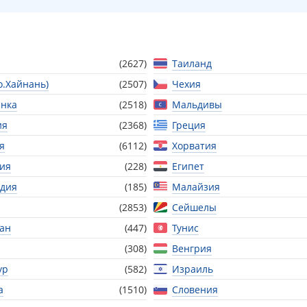
(2627)
Таиланд
о.Хайнань)
(2507)
Чехия
нка
(2518)
Мальдивы
ия
(2368)
Греция
я
(6112)
Хорватия
ия
(228)
Египет
дия
(185)
Малайзия
(2853)
Сейшелы
тан
(447)
Тунис
(308)
Венгрия
ур
(582)
Израиль
а
(1510)
Словения