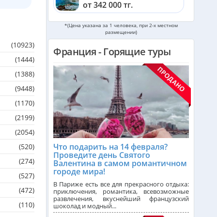
от 342 000 тг.
*(Цена указана за 1 человека, при 2-х местном
Шри-Ланка из Алматы
размещении)
от 563 000 тг.
(10923)
Франция - Горящие туры
Катар из Алматы
(1444)
от 311 000 тг.
(1388)
(9448)
Индонезия (Бали) из Алматы
от 744 000 тг.
(1170)
(2199)
Малайзия из Алматы
(2054)
от 367 000 тг.
Что подарить на 14 февраля?
(520)
Проведите день Святого
(274)
Валентина в самом романтичном
Индия (ГОА) из Алматы
городе мира!
(527)
В Париже есть все для прекрасного отдыха:
(472)
приключения, романтика, всевозможные
Италия из Алматы
развлечения, вкуснейший французский
(110)
шоколад и модный...