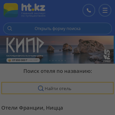
Контакты
Перекл
меню
Открыть форму поиска
Поиск отеля по названию:
Найти отель
Отели Франции, Ницца