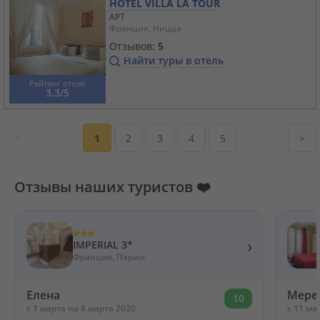
HOTEL VILLA LA TOUR
APT
Франция, Ницца
Отзывов:
5
Найти туры в отель
Рейтинг отеля:
3.3/5
<
1
2
3
4
5
>
Отзывы наших туристов ❤️
›
IMPERIAL 3*
Франция, Париж
Елена
Мере
10
c 1 марта по 8 марта 2020
c 11 ма