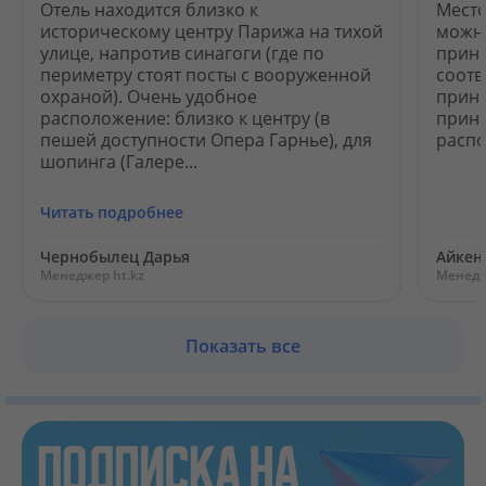
Отель находится близко к
Место
историческому центру Парижа на тихой
можно
улице, напротив синагоги (где по
принц
периметру стоят посты с вооруженной
соотв
охраной). Очень удобное
принц
расположение: близко к центру (в
принц
пешей доступности Опера Гарнье), для
расп
шопинга (Галере...
Читать подробнее
Чернобылец Дарья
Айкен
Менеджер ht.kz
Менедж
Показать все