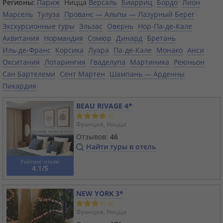
Регионы:
Париж
Ницца
Версаль
Биарриц
Бордо
Лион
Марсель
Тулуза
Прованс — Альпы — Лазурный Берег
Экскурсионные туры
Эльзас
Овернь
Нор-Па-де-Кале
Аквитания
Нормандия
Сомюр
Динард
Бретань
Иль-де-Франс
Корсика
Луара
Па-де-Кале
Монако
Анси
Окситания
Лотарингия
Гваделупа
Мартиника
Реюньон
Сан Бартелеми
Сент Мартен
Шампань — Арденны
Пикардия
BEAU RIVAGE 4*
Франция, Ницца
Отзывов:
46
Найти туры в отель
Рейтинг отеля:
4.1/5
NEW YORK 3*
Франция, Ницца