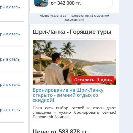
от 342 000 тг.
ры в отель
Катар из Алматы
*(Цена указана за 1 человека, при 2-х местном
размещении)
от 311 000 тг.
Шри-Ланка - Горящие туры
ры в отель
Индонезия (Бали) из Алматы
от 743 000 тг.
Малайзия из Алматы
ры в отель
от 367 000 тг.
1 день
Индия (ГОА) из Алматы
Осталось:
ры в отель
Бронирование на Шри-Ланку
открыто - зимний отдых со
Италия из Алматы
скидкой!
Пока есть выбор отелей и отели дают
ры в отель
спеццены - нужно бронировать сейчас!
Перелет Air Astana!
Чехия из Алматы
Цена: от 583 878 тг.