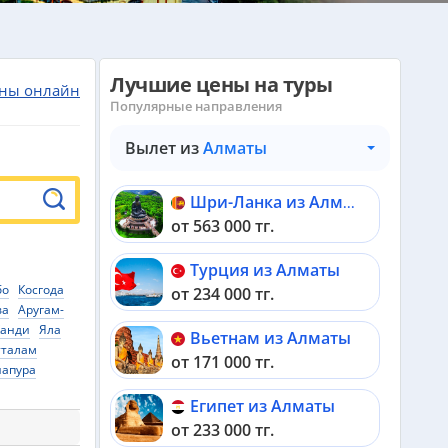
Лучшие цены на туры
ны онлайн
Популярные направления
Вылет из
Алматы
Шри-Ланка из Алматы
от 563 000 тг.
Турция из Алматы
бо
Косгода
от 234 000 тг.
ва
Аругам-
Канди
Яла
Вьетнам из Алматы
тталам
от 171 000 тг.
напура
Египет из Алматы
от 233 000 тг.