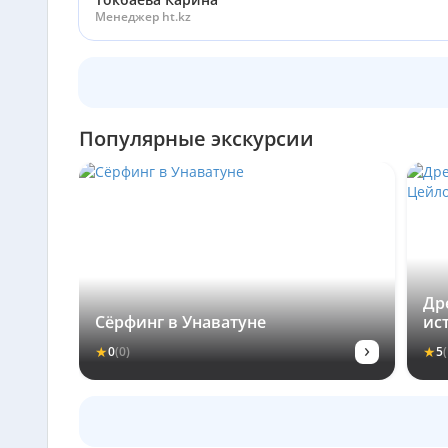
Менеджер ht.kz
Популярные экскурсии
Др
Сёрфинг в Унаватуне
ис
›
★
★
0
(0)
5
(