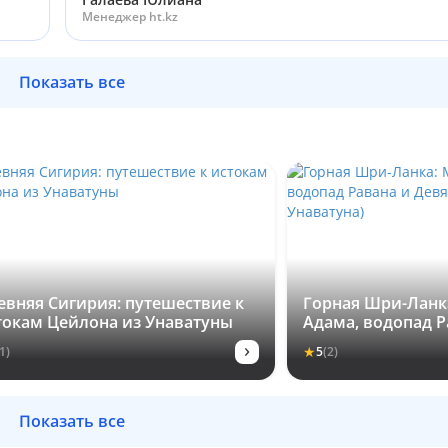
Менеджер ht.kz
Показать все
евняя Сигирия: путешествие к
Горная Шри-Ланк
токам Цейлона из Унаватуны
Адама, водопад Р
Девятиарочный м
›
★
1)
5
(2)
Унаватуна)
Показать все