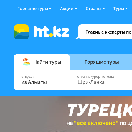
Горящие туры
Акции
Страны
Туры
Главные эксперты по
Найти туры
Горящие туры
откуда:
страна/курорт/отель:
из Алматы