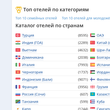
Топ отелей по категориям
Топ 10 семейных отелей
Топ 10 отелей для молодож
Каталог отелей по странам
Турция
(8595)
ОАЭ
Индия (ГОА)
(2289)
Китай (
Вьетнам
(4632)
Шри-Ла
Доминикана
(2038)
Болгар
Италия
(7993)
Испани
Черногория
(1737)
Иордан
Индонезия (Бали)
(9071)
Финлян
Франция
(3956)
Грузия
Россия (Сочи)
(607)
Казахс
Танзания
(599)
Куба
Кипр
(1244)
Сингап