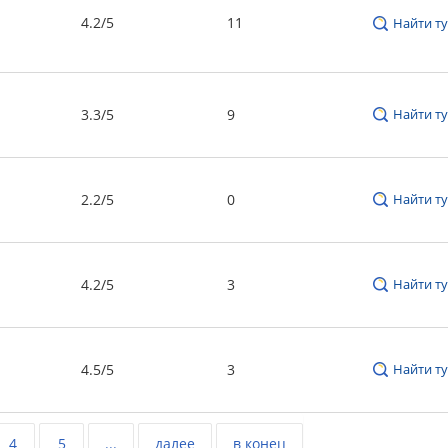
4.2/5
11
Найти ту
3.3/5
9
Найти ту
2.2/5
0
Найти ту
4.2/5
3
Найти ту
4.5/5
3
Найти ту
4
5
...
далее
в конец