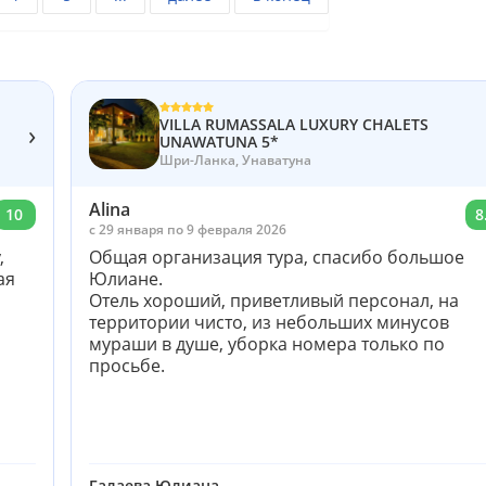
VILLA RUMASSALA LUXURY CHALETS
›
UNAWATUNA 5*
Шри-Ланка, Унаватуна
Alina
10
8
c 29 января по 9 февраля 2026
,
Общая организация тура, спасибо большое
ая
Юлиане.
Отель хороший, приветливый персонал, на
территории чисто, из небольших минусов
мураши в душе, уборка номера только по
просьбе.
Галаева Юлиана