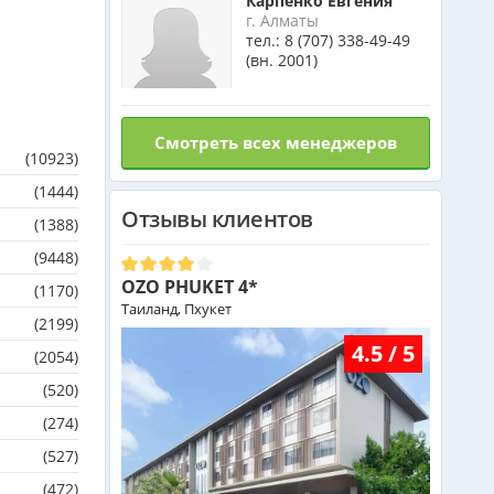
Карпенко Евгения
г. Алматы
тел.:
8 (707) 338-49-49
(вн. 2001)
Смотреть всех менеджеров
(10923)
(1444)
Отзывы клиентов
(1388)
(9448)
OZO PHUKET 4*
(1170)
Таиланд, Пхукет
(2199)
4.5 / 5
(2054)
(520)
(274)
(527)
(472)