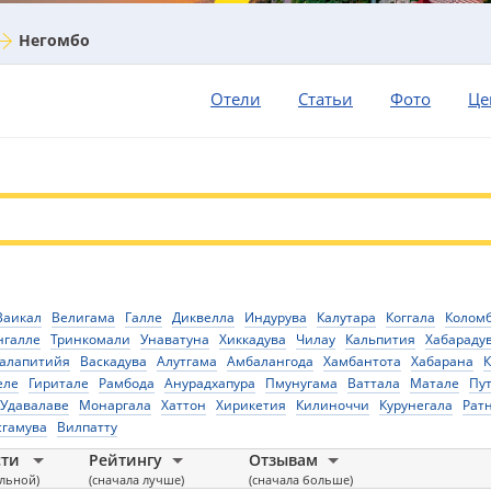
Негомбо
Отели
Статьи
Фото
Це
Ваикал
Велигама
Галле
Диквелла
Индурува
Калутара
Коггала
Колом
нгалле
Тринкомали
Унаватуна
Хиккадува
Чилау
Кальпития
Хабараду
алапитийя
Васкадува
Алутгама
Амбалангода
Хамбантота
Хабарана
еле
Гиритале
Рамбода
Анурадхапура
Пмунугама
Ваттала
Матале
Пу
Удавалаве
Монаргала
Хаттон
Хирикетия
Килиноччи
Курунегала
Рат
сгамува
Вилпатту
сти
Рейтингу
Отзывам
альной)
(сначала лучше)
(сначала больше)