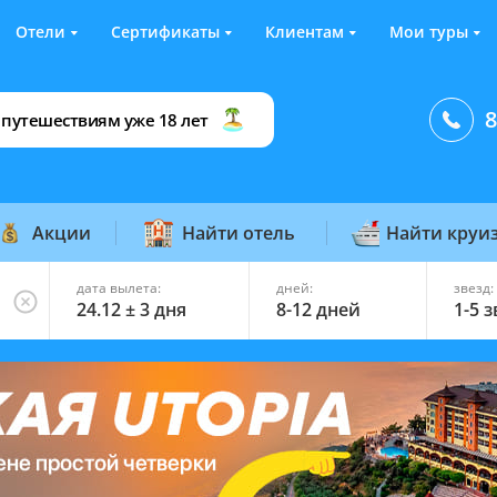
Отели
Сертификаты
Клиентам
Мои туры
8
 путешествиям уже 18 лет
Акции
Найти отель
Найти круи
дата вылета:
дней:
звезд:
24.12 ± 3 дня
8-12 дней
1-5 