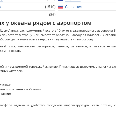
а
(1510)
Словения
(86)
х у океана рядом с аэропортом
Шри-Ланки, расположенный всего в 10 км от международного аэропорта 
о прилетает в страну или вылетает обратно. Благодаря близости к столи
бором для начала или завершения путешествия по острову.
чный пляж, множество ресторанов, рынков, магазинов, а главное — ш
дом на океан.
ей и насыщенной городской жизнью. Пляжи здесь широкие, с пологим вхо
стных жителей.
режной;
зывают «маленьким Римом»;
ослями;
.
осфера отдыха и удобство городской инфраструктуры: есть аптеки, с