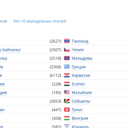
ёнов
Топ 10 молодежных отелей
(2627)
Таиланд
о.Хайнань)
(2507)
Чехия
нка
(2518)
Мальдивы
ия
(2368)
Греция
я
(6112)
Хорватия
ия
(228)
Египет
дия
(185)
Малайзия
(2853)
Сейшелы
тан
(447)
Тунис
(308)
Венгрия
ур
(582)
Израиль