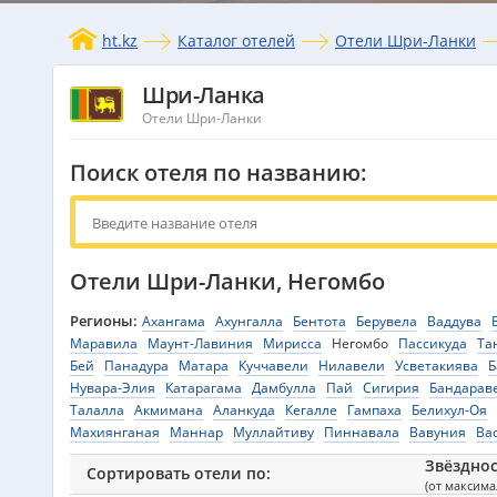
ht.kz
Каталог отелей
Отели Шри-Ланки
Шри-Ланка
Отели Шри-Ланки
Поиск отеля по названию:
Отели Шри-Ланки, Негомбо
Регионы:
Ахангама
Ахунгалла
Бентота
Берувела
Ваддува
Маравила
Маунт-Лавиния
Мирисса
Негомбо
Пассикуда
Та
Бей
Панадура
Матара
Куччавели
Нилавели
Усветакиява
Б
Нувара-Элия
Катарагама
Дамбулла
Пай
Сигирия
Бандарав
Талалла
Акмимана
Аланкуда
Кегалле
Гампаха
Белихул-Оя
Махиянганая
Маннар
Муллайтиву
Пиннавала
Вавуния
Ва
Звёздно
Сортировать отели по:
(от максим