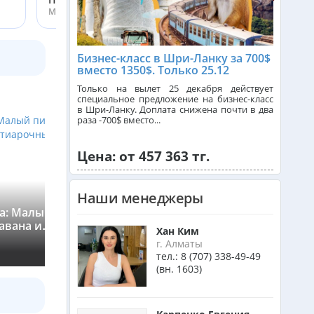
Менеджер ht.kz
Танзания из Алматы
Бизнес-класс в Шри-Ланку за 700$
вместо 1350$. Только 25.12
Венгрия из Алматы
Только на вылет 25 декабря действует
специальное предложение на бизнес-класс
в Шри-Ланку. Доплата снижена почти в два
раза -700$ вместо...
Израиль из Алматы
Цена: от 457 363 тг.
Азербайджан из Алматы
Наши менеджеры
а: Малый пик
Горная Шри-Ланка: Малый пик
авана и
Адама, водопад Равана и
Маврикий из Алматы
Хан Ким
ост (из
Девятиарочный мост (из Бентот
›
г. Алматы
★
0
(0)
тел.:
8 (707) 338-49-49
(вн. 1603)
Оман из Алматы