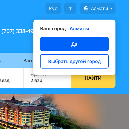
Русский
₸
Алматы
Ваш город -
Алматы
 (707) 338-49-49
Написать на WhatsApp
Да
з
Рассылка горящих
Выбрать другой город
туристов:
НАЙТИ
звезд
2 взр