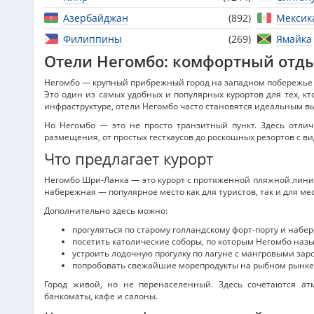
Азербайджан
(892)
Мексик
Филиппины
(269)
Ямайка
Отели Негомбо: комфортный отды
Негомбо — крупный прибрежный город на западном побережье 
Это один из самых удобных и популярных курортов для тех, кт
инфраструктуре,
отели Негомбо
часто становятся идеальным вы
Но Негомбо — это не просто транзитный пункт. Здесь отли
размещения, от простых гестхаусов до роскошных резортов с ви
Что предлагает курорт
Негомбо Шри-Ланка
— это курорт с протяженной пляжной лини
набережная — популярное место как для туристов, так и для ме
Дополнительно здесь можно:
прогуляться по старому голландскому форт-порту и набе
посетить католические соборы, по которым Негомбо на
устроить лодочную прогулку по лагуне с мангровыми зар
попробовать свежайшие морепродукты на рыбном рынке
Город живой, но не перенаселенный. Здесь сочетаются атм
банкоматы, кафе и салоны.