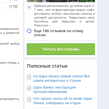
Удобное расположение, до пляжа идти 5-
(110)
+
7 мин., вся инфраструктура рядом, кафе,
рестораны, аптеки, массажные салоны, в
шаговой доступности. Территория своя,
бассейны для взрослых и детей.
Персонал...
Бандаранаике.
Еще 186 отзывов по этому
це и развитой
отелю
ирокий выбор
Читать все отзывы
дом в воду, а
Полезные статьи
На Шри-Ланке самый сезон! Все
самое интересное о стране
Шри-Ланка: инструкция
путешественникам
Что нужно знать об острове Шри-
упермаркеты,
Ланка, собираясь на отдых