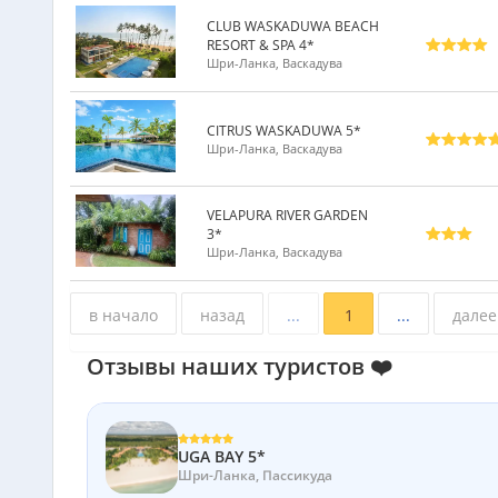
CLUB WASKADUWA BEACH
RESORT & SPA 4*
Шри-Ланка, Васкадува
CITRUS WASKADUWA 5*
Шри-Ланка, Васкадува
VELAPURA RIVER GARDEN
3*
Шри-Ланка, Васкадува
в начало
назад
...
1
...
далее
Отзывы наших туристов ❤️
UGA BAY 5*
Шри-Ланка, Пассикуда