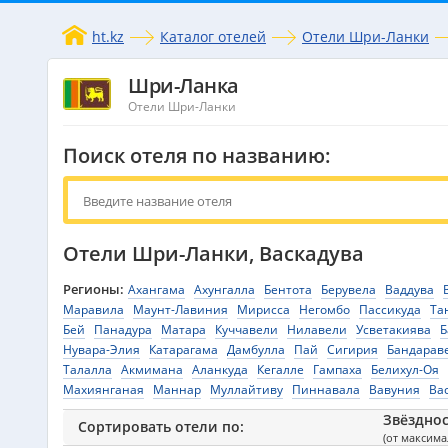
ht.kz
Каталог отелей
Отели Шри-Ланки
Шри-Ланка
Отели Шри-Ланки
Поиск отеля по названию:
Отели Шри-Ланки, Васкадува
Регионы:
Ахангама
Ахунгалла
Бентота
Берувела
Ваддува
Маравила
Маунт-Лавиния
Мирисса
Негомбо
Пассикуда
Та
Бей
Панадура
Матара
Куччавели
Нилавели
Усветакиява
Б
Нувара-Элия
Катарагама
Дамбулла
Пай
Сигирия
Бандарав
Талалла
Акмимана
Аланкуда
Кегалле
Гампаха
Белихул-Оя
Махиянганая
Маннар
Муллайтиву
Пиннавала
Вавуния
Ва
Звёздно
Сортировать отели по:
(от максим