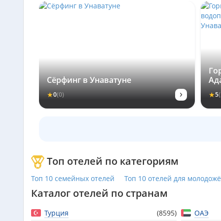
Го
Сёрфинг в Унаватуне
Ад
Де
›
★
★
0
(0)
5
(
Ун
Топ отелей по категориям
Топ 10 семейных отелей
Топ 10 отелей для молодож
Каталог отелей по странам
Турция
(8595)
ОАЭ