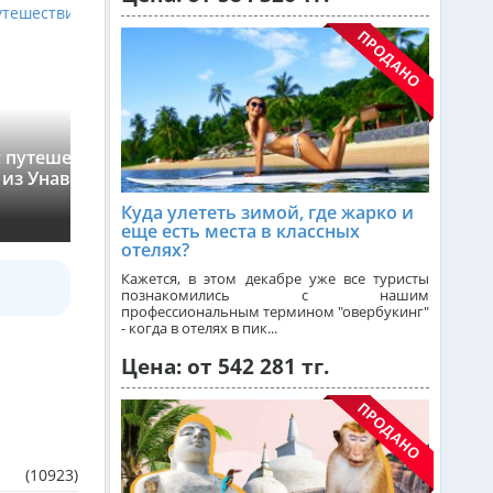
Греция из Алматы
Сейшелы из Алматы
 путешествие к
Горная Шри-Ланка: Малый пик
Доминикана из Алматы
 из Унаватуны
Адама, водопад Равана и
Девятиарочный мост (из Бентот
›
Куда улететь зимой, где жарко и
★
0
(0)
еще есть места в классных
Франция из Алматы
отелях?
Кажется, в этом декабре уже все туристы
познакомились с нашим
профессиональным термином "овербукинг"
Болгария из Алматы
- когда в отелях в пик...
Цена: от 542 281 тг.
Финляндия из Алматы
Сингапур из Алматы
(10923)