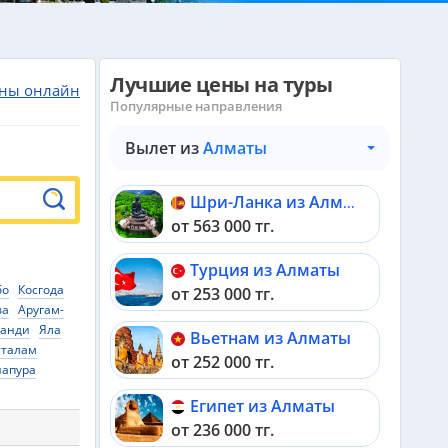
Лучшие цены на туры
ны онлайн
Популярные направления
Вылет из
Алматы
Шри-Ланка из Алматы
от 563 000 тг.
Турция из Алматы
бо
Косгода
от 253 000 тг.
ва
Аругам-
Канди
Яла
Вьетнам из Алматы
тталам
от 252 000 тг.
напура
Египет из Алматы
от 236 000 тг.