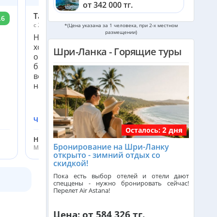
от 342 000 тг.
Tatyana
.6
9.4
c 26 января по 31 января 2026
Катар из Алматы
*(Цена указана за 1 человека, при 2-х местном
размещении)
Находится далеко от Коломбо, но трасса
от 348 000 тг.
хорошая, доехали комфортно. На территории
Шри-Ланка - Горящие туры
обезьянки, павлины, варанчики. Хороший
Индонезия (Бали) из Алматы
бассейн для детей. Плавать в море не вариант,
от 744 000 тг.
волны. Питание как у 4*, но по своему вкусу все
найдете. Советую брать зав...
Малайзия из Алматы
от 367 000 тг.
Читать подробнее
2 дня
Индия (ГОА) из Алматы
Осталось:
Нурбосын Куралай
Бронирование на Шри-Ланку
Менеджер ht.kz
открыто - зимний отдых со
Италия из Алматы
скидкой!
Пока есть выбор отелей и отели дают
спеццены - нужно бронировать сейчас!
Перелет Air Astana!
Чехия из Алматы
Цена: от 584 326 тг.