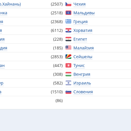
о.Хайнань)
(2507)
Чехия
нка
(2518)
Мальдивы
ия
(2368)
Греция
я
(6112)
Хорватия
ия
(228)
Египет
дия
(185)
Малайзия
(2853)
Сейшелы
тан
(447)
Тунис
(308)
Венгрия
ур
(582)
Израиль
а
(1510)
Словения
(86)