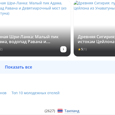
рная Шри-Ланка: Малый пик
Древняя Сигирия:
ама, водопад Равана и
истокам Цейлона
вятиарочный мост (из
›
★
2)
5
(1)
аватуна)
Показать все
ёнов
Топ 10 молодежных отелей
(2627)
Таиланд