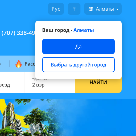
Русский
₸
Алматы
Ваш город -
Алматы
 (707) 338-49-49
Написать на WhatsApp
Да
з
Рассылка горящих
Выбрать другой город
туристов:
НАЙТИ
звезд
2 взр