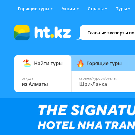
Горящие туры
Акции
Страны
Туры
Главные эксперты по
Найти туры
Горящие туры
откуда:
страна/курорт/отель:
из Алматы