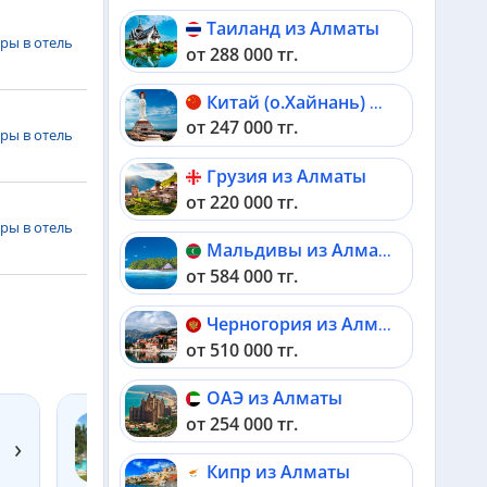
Таиланд из Алматы
ры в отель
от 288 000 тг.
Китай (о.Хайнань) из Алматы
от 247 000 тг.
ры в отель
Грузия из Алматы
от 220 000 тг.
ры в отель
Мальдивы из Алматы
от 584 000 тг.
Черногория из Алматы
от 510 000 тг.
ОАЭ из Алматы
от 254 000 тг.
SHANGRI-LA'S HAMBANTOTA RESORT & SPA
›
5*
Кипр из Алматы
Шри-Ланка, Хамбантота