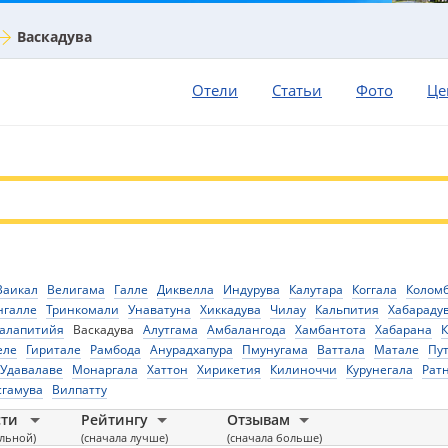
Васкадува
Отели
Статьи
Фото
Це
Ваикал
Велигама
Галле
Диквелла
Индурува
Калутара
Коггала
Колом
нгалле
Тринкомали
Унаватуна
Хиккадува
Чилау
Кальпития
Хабараду
алапитийя
Васкадува
Алутгама
Амбалангода
Хамбантота
Хабарана
еле
Гиритале
Рамбода
Анурадхапура
Пмунугама
Ваттала
Матале
Пу
Удавалаве
Монаргала
Хаттон
Хирикетия
Килиноччи
Курунегала
Рат
сгамува
Вилпатту
сти
Рейтингу
Отзывам
альной)
(сначала лучше)
(сначала больше)