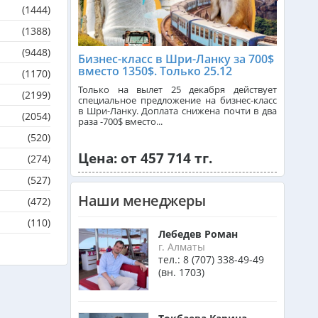
(1444)
(1388)
Танзания из Алматы
(9448)
Бизнес-класс в Шри-Ланку за 700$
вместо 1350$. Только 25.12
(1170)
Венгрия из Алматы
Только на вылет 25 декабря действует
(2199)
специальное предложение на бизнес-класс
в Шри-Ланку. Доплата снижена почти в два
(2054)
раза -700$ вместо...
Израиль из Алматы
(520)
Цена: от 457 714 тг.
(274)
(527)
Азербайджан из Алматы
Наши менеджеры
(472)
(110)
Маврикий из Алматы
Лебедев Роман
г. Алматы
тел.:
8 (707) 338-49-49
(вн. 1703)
Оман из Алматы