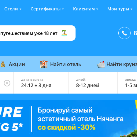
Отели
Сертификаты
Клиентам
Мои туры
8
 путешествиям уже 18 лет
Акции
Найти отель
Найти круи
дата вылета:
дней:
звезд:
24.12 ± 3 дня
8-12 дней
1-5 