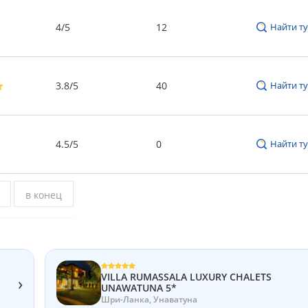
4/5
12
Найти ту
3.8/5
40
Найти ту
4.5/5
0
Найти ту
в конец
VILLA RUMASSALA LUXURY CHALETS
›
UNAWATUNA 5*
Шри-Ланка, Унаватуна