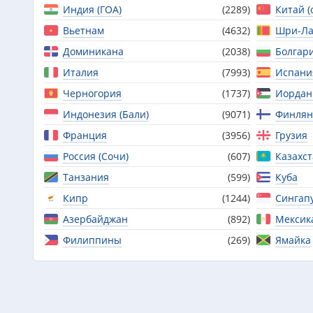
Индия (ГОА)
(2289)
Китай (
Вьетнам
(4632)
Шри-Ла
Доминикана
(2038)
Болгар
Италия
(7993)
Испани
Черногория
(1737)
Иордан
Индонезия (Бали)
(9071)
Финлян
Франция
(3956)
Грузия
Россия (Сочи)
(607)
Казахс
Танзания
(599)
Куба
Кипр
(1244)
Сингап
Азербайджан
(892)
Мексик
Филиппины
(269)
Ямайка