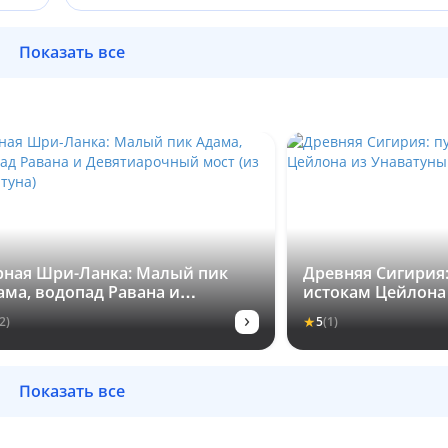
Показать все
рная Шри-Ланка: Малый пик
Древняя Сигирия:
ама, водопад Равана и
истокам Цейлона
вятиарочный мост (из
›
★
2)
5
(1)
аватуна)
Показать все