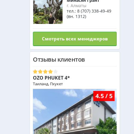
Минасян Грант
г. Алматы
тел.:
8 (707) 338-49-49
(вн. 1312)
Смотреть всех менеджеров
Отзывы клиентов
OZO PHUKET 4*
Таиланд, Пхукет
4.5 / 5