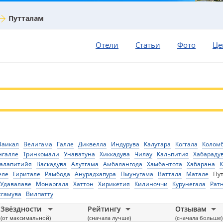
Путталам
Отели
Статьи
Фото
Це
Ваикал
Велигама
Галле
Диквелла
Индурува
Калутара
Коггала
Колом
нгалле
Тринкомали
Унаватуна
Хиккадува
Чилау
Кальпития
Хабараду
алапитийя
Васкадува
Алутгама
Амбалангода
Хамбантота
Хабарана
еле
Гиритале
Рамбода
Анурадхапура
Пмунугама
Ваттала
Матале
Пу
Удавалаве
Монаргала
Хаттон
Хирикетия
Килиноччи
Курунегала
Рат
сгамува
Вилпатту
Звёздности
Рейтингу
Отзывам
(от максимальной)
(сначала лучше)
(сначала больше)