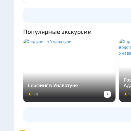
Популярные экскурсии
Го
Сёрфинг в Унаватуне
Ад
Де
›
★
★
0
(0)
5
(
Ун