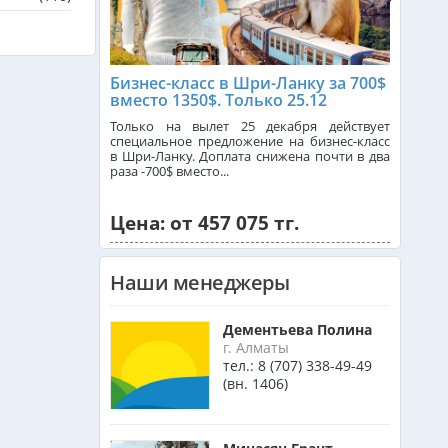
Сингапур из Алматы
Бизнес-класс в Шри-Ланку за 700$
вместо 1350$. Только 25.12
Танзания из Алматы
Только на вылет 25 декабря действует
специальное предложение на бизнес-класс
в Шри-Ланку. Доплата снижена почти в два
раза -700$ вместо...
Венгрия из Алматы
Цена: от 457 075 тг.
Израиль из Алматы
Наши менеджеры
Маврикий из Алматы
Дементьева Полина
г. Алматы
тел.:
8 (707) 338-49-49
(вн. 1406)
Оман из Алматы