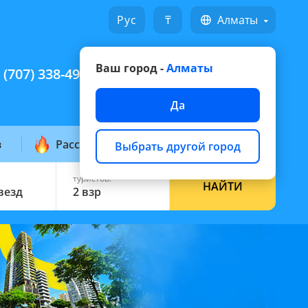
Русский
₸
Алматы
Ваш город -
Алматы
 (707) 338-49-49
Написать на WhatsApp
Да
з
Рассылка горящих
Выбрать другой город
туристов:
НАЙТИ
звезд
2 взр