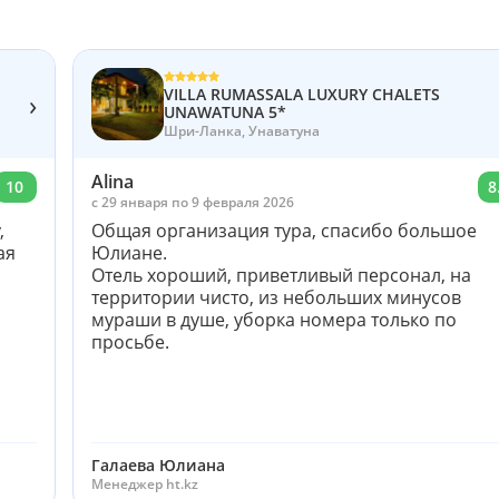
VILLA RUMASSALA LUXURY CHALETS
›
UNAWATUNA 5*
Шри-Ланка, Унаватуна
Alina
10
8
c 29 января по 9 февраля 2026
,
Общая организация тура, спасибо большое
ая
Юлиане.
Отель хороший, приветливый персонал, на
территории чисто, из небольших минусов
мураши в душе, уборка номера только по
просьбе.
Галаева Юлиана
Менеджер ht.kz