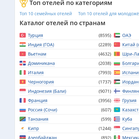
Топ отелей по категориям
Топ 10 семейных отелей
Топ 10 отелей для молодож
Каталог отелей по странам
Турция
(8595)
ОАЭ
Индия (ГОА)
(2289)
Китай (
Вьетнам
(4632)
Шри-Ла
Доминикана
(2038)
Болгар
Италия
(7993)
Испани
Черногория
(1737)
Иордан
Индонезия (Бали)
(9071)
Финлян
Франция
(3956)
Грузия
Россия (Сочи)
(607)
Казахс
Танзания
(599)
Куба
Кипр
(1244)
Сингап
Азербайджан
(892)
Мексик