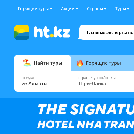
Горящие туры
Акции
Страны
Туры
Главные эксперты по
Найти туры
Горящие туры
откуда:
страна/курорт/отель:
из Алматы