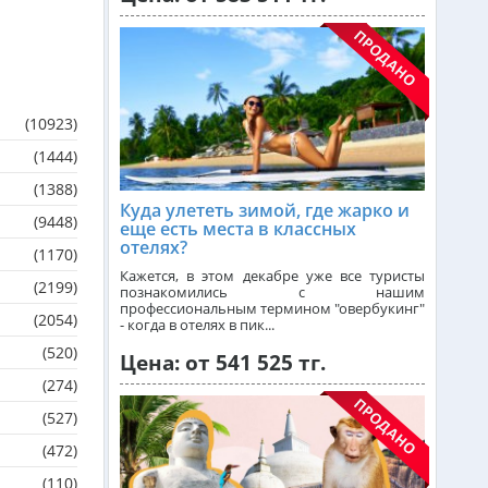
Чехия из Алматы
Греция из Алматы
(10923)
(1444)
Сейшелы из Алматы
(1388)
Куда улететь зимой, где жарко и
(9448)
еще есть места в классных
отелях?
Доминикана из Алматы
(1170)
Кажется, в этом декабре уже все туристы
(2199)
познакомились с нашим
профессиональным термином "овербукинг"
Франция из Алматы
(2054)
- когда в отелях в пик...
(520)
Цена: от 541 525 тг.
(274)
Болгария из Алматы
(527)
(472)
Финляндия из Алматы
(110)