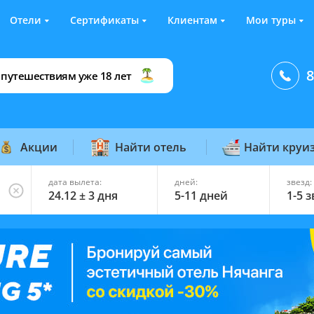
Отели
Сертификаты
Клиентам
Мои туры
8
 путешествиям уже 18 лет
Акции
Найти отель
Найти круи
дата вылета:
дней:
звезд:
24.12 ± 3 дня
5-11 дней
1-5 