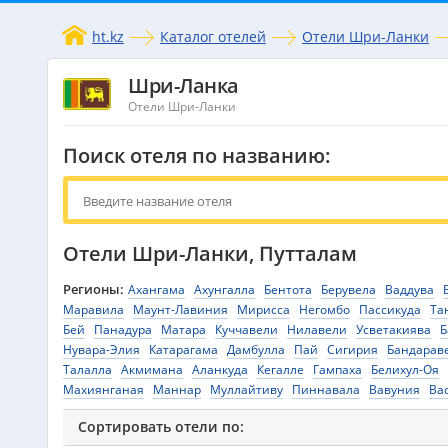
ht.kz
Каталог отелей
Отели Шри-Ланки
Шри-Ланка
Отели Шри-Ланки
Поиск отеля по названию:
Отели Шри-Ланки, Путталам
Регионы:
Ахангама
Ахунгалла
Бентота
Берувела
Ваддува
Маравила
Маунт-Лавиния
Мирисса
Негомбо
Пассикуда
Та
Бей
Панадура
Матара
Куччавели
Нилавели
Усветакиява
Б
Нувара-Элия
Катарагама
Дамбулла
Пай
Сигирия
Бандарав
Талалла
Акмимана
Аланкуда
Кегалле
Гампаха
Белихул-Оя
Махиянганая
Маннар
Муллайтиву
Пиннавала
Вавуния
Ва
Сортировать отели по: