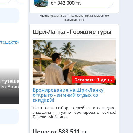
от 342 000 тг.
Катар из Алматы
*(Цена указана за 1 человека, при 2-х местном
размещении)
от 335 000 тг.
Шри-Ланка - Горящие туры
Индонезия (Бали) из Алматы
от 743 000 тг.
Малайзия из Алматы
от 385 000 тг.
Азербайджан из Алматы
1 день
Осталось:
 путешествие к
Мозаика Шри-Ланки: сафари, ф
от 459 000 тг.
 из Унаватуны
Галле и драгоценные камни
Бронирование на Шри-Ланку
›
открыто - зимний отдых со
★
5
(3)
скидкой!
Индия (ГОА) из Алматы
Пока есть выбор отелей и отели дают
спеццены - нужно бронировать сейчас!
Перелет Air Astana!
Италия из Алматы
Цена: от 583 511 тг.