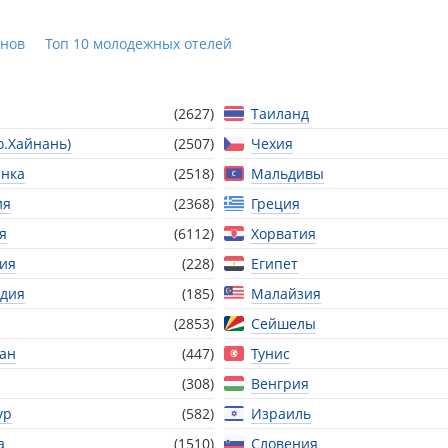
ёнов
Топ 10 молодежных отелей
(2627)
Таиланд
о.Хайнань)
(2507)
Чехия
нка
(2518)
Мальдивы
ия
(2368)
Греция
я
(6112)
Хорватия
ия
(228)
Египет
дия
(185)
Малайзия
(2853)
Сейшелы
тан
(447)
Тунис
(308)
Венгрия
ур
(582)
Израиль
а
(1510)
Словения