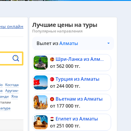
Лучшие цены на туры
ны онлайн
Популярные направления
Вылет из
Алматы
Шри-Ланка из Алматы
от 562 000 тг.
Турция из Алматы
бо
Косгода
от 244 000 тг.
ва
Аругам-
Канди
Яла
Вьетнам из Алматы
тталам
от 177 000 тг.
напура
Египет из Алматы
от 251 000 тг.