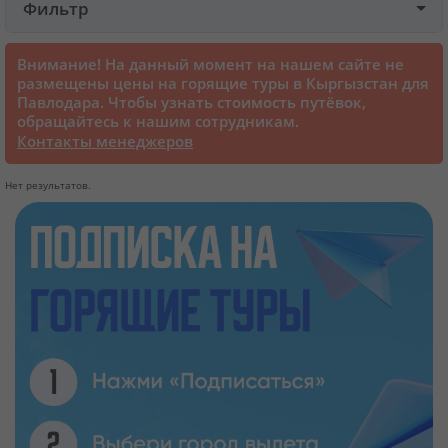
Фильтр
Круизы
Внимание! На данный момент на нашем сайте не
размещены цены на горящие туры в Кыргызстан для
Павлодара. Чтобы узнать стоимость путёвок,
Cтатьи
обращайтесь к нашим сотрудникам.
Контакты менеджеров
70129 отзывов наших туристов
Нет результатов.
Сертификаты
О нас
Для бизнеса
Контакты