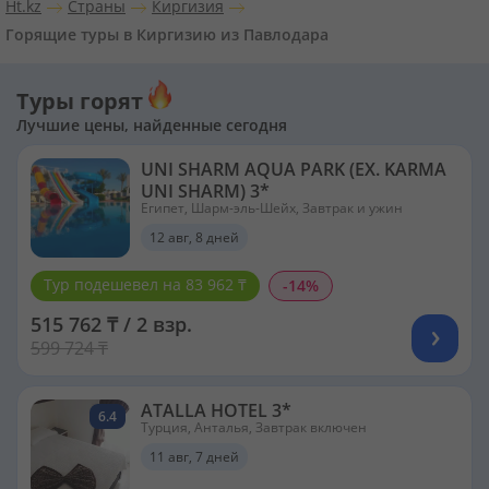
Ht.kz
Страны
Киргизия
Горящие туры в Киргизию из Павлодара
Туры горят
Лучшие цены, найденные сегодня
UNI SHARM AQUA PARK (EX. KARMA
UNI SHARM) 3*
Египет, Шарм-эль-Шейх, Завтрак и ужин
12 авг, 8 дней
Тур подешевел на 83 962 ₸
-14%
515 762 ₸ / 2 взр.
599 724 ₸
ATALLA HOTEL 3*
6.4
Турция, Анталья, Завтрак включен
11 авг, 7 дней