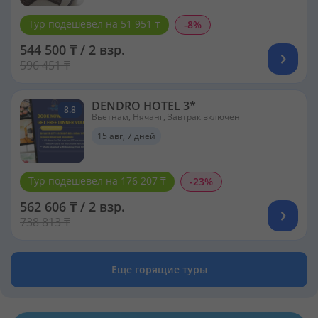
Тур подешевел на 51 951 ₸
-8%
544 500 ₸ / 2 взр.
596 451 ₸
DENDRO HOTEL 3*
8.8
Вьетнам, Нячанг, Завтрак включен
15 авг, 7 дней
Тур подешевел на 176 207 ₸
-23%
562 606 ₸ / 2 взр.
738 813 ₸
Еще горящие туры