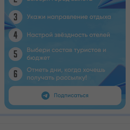
Кабинет туриста
Валюта:
KZT
USD
EUR
Язык:
Русский
Қазақша
Установи наше мобильное приложение
Загрузить приложение из App Store
Загрузить приложение из Google Play