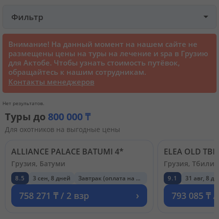
Фильтр
Круизы
Внимание! На данный момент на нашем сайте не
Статьи
размещены цены на туры на лечение и spa в Грузию
для Актобе. Чтобы узнать стоимость путёвок,
обращайтесь к нашим сотрудникам.
70103 отзыва наших туристов
Контакты менеджеров
Нет результатов.
Сертификаты
Туры до
800 000 ₸
Для охотников на выгодные цены
О нас
ALLIANCE PALACE BATUMI 4*
ELEA OLD TBIL
Грузия, Батуми
Грузия, Тбилис
Для бизнеса
8.5
3 сен, 8 дней
Завтрак (оплата на месте)
9.1
31 авг, 8 д
›
Контакты
758 271 ₸ / 2 взр
793 085 ₸ /