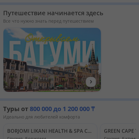
Кабинет туриста
Путешествие начинается здесь
Все что нужно знать перед путешествием
Валюта:
KZT
USD
EUR
Язык:
Русский
Қазақша
Установи наше мобильное приложение
›
Загрузить приложение из App Store
Загрузить приложение из Google Play
Туры от
800 000 до 1 200 000 ₸
Идеально для любителей комфорта
BORJOMI LIKANI HEALTH & SPA CENTRE (EX. RIXOS BORJOMI)
GREEN CAPE 
Грузия, Боржоми
Грузия, Батуми