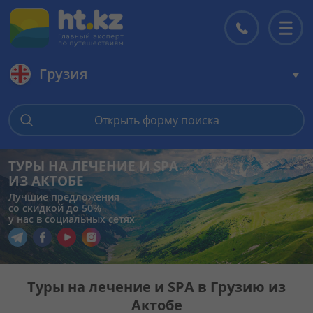
Грузия
Главная
Открыть форму поиска
Горящие туры
ТУРЫ НА ЛЕЧЕНИЕ И SPA
ИЗ АКТОБЕ
Цены на туры
Лучшие предложения
со скидкой до 50%
у нас в социальных сетях
Страны
Перейти в наш Telegram
Перейти в наш Facebook
Перейти в наш YouTube
Перейти в наш Instagram
Туры
Туры на лечение и SPA в Грузию из
Актобе
Отели