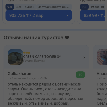
9.0
3 сен, 8 дней
Завтрак (оплата на месте)
9.3
19 авг, 10 
›
903 726 ₸ / 2 взр
839 997 ₸ /
Отзывы наших туристов ❤️
›
GREEN CAPE TOWER 3*
Грузия, Батуми
Gulbakharam
Анас
10
c 27 июля по 3 августа 2026
c 28 ию
отель находится рядом с Ботанический
Прир
садом. Очень тихо , отель находится на
холо
горе на зелёном мысе, сверху вид
больн
обалденный. номер хороший, персонал
надо 
вежливый, отзывчивый, добрый.
Отел