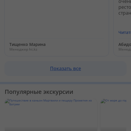
очен
ресто
стран
Читат
Тищенко Марина
Абидо
Менеджер ht.kz
Менедж
Показать все
Популярные экскурсии