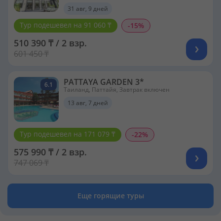
31 авг, 9 дней
Тур подешевел на 91 060 ₸
-15%
510 390 ₸ / 2 взр.
601 450 ₸
PATTAYA GARDEN 3*
6.1
Таиланд, Паттайя, Завтрак включен
13 авг, 7 дней
Тур подешевел на 171 079 ₸
-22%
575 990 ₸ / 2 взр.
747 069 ₸
Еще горящие туры