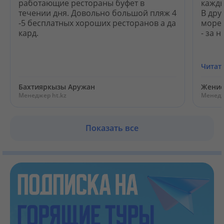
работающие рестораны буфет в
кажды
течении дня. Довольно большой пляж 4
В дру
-5 бесплатных хороших ресторанов а да
мореп
кард.
- за 
Читат
Бахтияркызы Аружан
Женис
Менеджер ht.kz
Менедж
Показать все