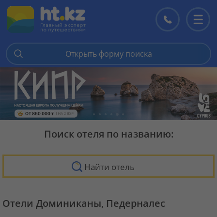
Контакты
Перекл
меню
Открыть форму поиска
Поиск отеля по названию:
Найти отель
Отели Доминиканы, Педерналес