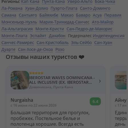
Регионы:
Кап Кана
Пунта-Кана
Уверо-Альто
Бока-Чика
Ла-Романа
Хуан-Долио
Пуэрто-Плата
Санто-Доминго
Самана
Сантьяго
Байяхибе
Макао
Баваро
Асуа
Перавия
Монсеньор-Нуэль
Мария-Тринидад-Санчес
Ато-Майор
Ла-Альтаграсия
Монте-Кристи
Сан-Педро-де-Макорис
Монте-Плата
Эспайят
Дахабон
Педерналес
Индепенденсия
Санчес-Рамирес
Сан-Кристобаль
Эль-Сейбо
Сан-Хуан
Дуарте
Сан-Хосе-де-Окоа
Розо
Отзывы наших туристов ❤️
IBEROSTAR WAVES DOMINICANA -
›
ALL INCLUSIVE (EX. IBEROSTAR
DOMINICANA) 5*
Доминикана, Пунта-Кана
Nurgaisha
Айну
6.4
c 16 июня по 22 июня 2026
c 17 ян
Большая территория для прогулок,
Единс
пробежек. Постельное белье и
терри
полотенца хорошие. Всегда есть
день 