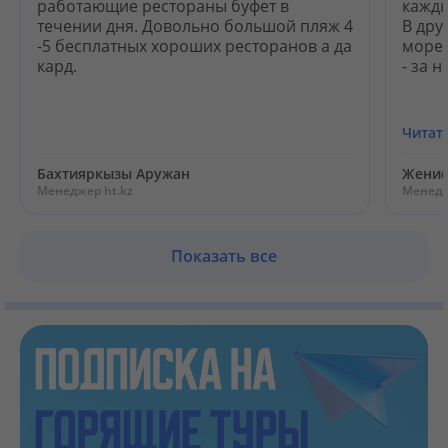
работающие рестораны буфет в
кажды
течении дня. Довольно большой пляж 4
В дру
-5 бесплатных хороших ресторанов а да
мореп
кард.
- за 
Читат
Бахтияркызы Аружан
Женис
Менеджер ht.kz
Менедж
Показать все