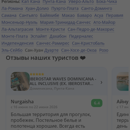
Регионы:
Кап Кана
Пунта-Кана
Уверо-Альто
Бока-Чика
Ла-Романа
Хуан-Долио
Пуэрто-Плата
Санто-Доминго
Самана
Сантьяго
Байяхибе
Макао
Баваро
Асуа
Перавия
Монсеньор-Нуэль
Мария-Тринидад-Санчес
Ато-Майор
Ла-Альтаграсия
Монте-Кристи
Сан-Педро-де-Макорис
Монте-Плата
Эспайят
Дахабон
Педерналес
Индепенденсия
Санчес-Рамирес
Сан-Кристобаль
Эль-Сейбо
Сан-Хуан
Дуарте
Сан-Хосе-де-Окоа
Розо
Отзывы наших туристов ❤️
IBEROSTAR WAVES DOMINICANA -
›
ALL INCLUSIVE (EX. IBEROSTAR
DOMINICANA) 5*
Доминикана, Пунта-Кана
Nurgaisha
Айну
6.4
c 16 июня по 22 июня 2026
c 17 ян
Большая территория для прогулок,
Единс
пробежек. Постельное белье и
терри
полотенца хорошие. Всегда есть
день 