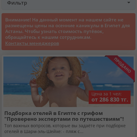
Фильтр
Круизы
Внимание! На данный момент на нашем сайте не
размещены цены на осенние каникулы в Египет для
Астаны. Чтобы узнать стоимость путёвок,
Статьи
обращайтесь к нашим сотрудникам.
Контакты менеджеров
70131 отзыв наших туристов
Сертификаты
О нас
Цена за 1 чел:
от 286 830 тг.
Для бизнеса
Подборка отелей в Египте с грифом
"Проверено экспертами по путешествиям"!
Контакты
Топ важных вопросов, которые вы задаёте при подборке
отелей в Шарм-эль-Шейхе: - пляж с...