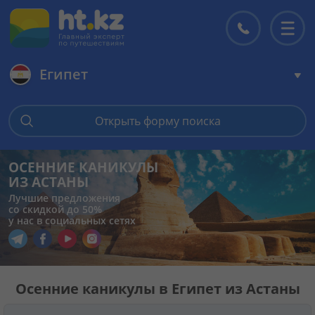
Египет
Главная
Открыть форму поиска
Горящие туры
ОСЕННИЕ КАНИКУЛЫ
ИЗ АСТАНЫ
Цены на туры
Лучшие предложения
со скидкой до 50%
у нас в социальных сетях
Страны
Перейти в наш Telegram
Перейти в наш Facebook
Перейти в наш YouTube
Перейти в наш Instagram
Туры
Осенние каникулы в Египет из Астаны
Отели