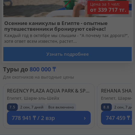
Цена за 1 чел:
от 339 717 тг.
Осенние каникулы в Египте - опытные
путешественники бронируют сейчас!
Каждый год в октябре мы слышим - "А почему так дорого?",
хотя ответ всем известен, растет...
Узнать подробнее
Туры до
800 000 ₸
Для охотников на выгодные цены
REGENCY PLAZA AQUA PARK & SPA 5*
Египет, Шарм-эль-Шейх
Египет, Шарм-
7.5
2 сен, 7 дней
Все включено
8.8
2 сен, 7 дн
›
778 941 ₸ / 2 взр
747 459 ₸ /