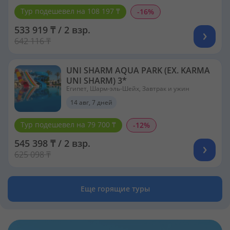
Тур подешевел на 108 197 ₸
-16%
533 919 ₸ / 2 взр.
642 116 ₸
UNI SHARM AQUA PARK (EX. KARMA
UNI SHARM) 3*
Египет, Шарм-эль-Шейх, Завтрак и ужин
14 авг, 7 дней
Тур подешевел на 79 700 ₸
-12%
545 398 ₸ / 2 взр.
625 098 ₸
Еще горящие туры