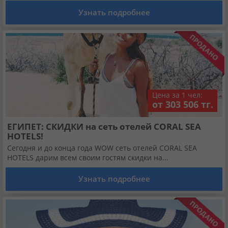
Кабинет туриста
Узнать подробнее
Валюта:
KZT
USD
EUR
Язык:
Русский
Қазақша
Цена за 1 чел:
от 303 506 тг.
Установи наше мобильное приложение
ЕГИПЕТ: СКИДКИ на сеть отелей CORAL SEA
Загрузить приложение из App Store
HOTELS!
Сегодня и до конца года WOW сеть отелей CORAL SEA
HOTELS дарим всем своим гостям скидки на...
Загрузить приложение из Google Play
Узнать подробнее