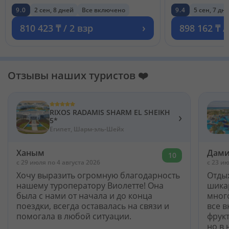
9.0
2 сен, 8 дней
Все включено
9.4
5 сен, 7 дн
›
810 423 ₸ / 2 взр
898 162 ₸ /
Отзывы наших туристов ❤️
RIXOS RADAMIS SHARM EL SHEIKH
›
5*
Египет, Шарм-эль-Шейх
Ханым
Дами
10
c 29 июля по 4 августа 2026
c 23 ию
Хочу выразить огромную благодарность
Отды
нашему туроператору Виолетте! Она
шика
была с нами от начала и до конца
мног
поездки, всегда оставалась на связи и
все 
помогала в любой ситуации.
фрукт
но в 