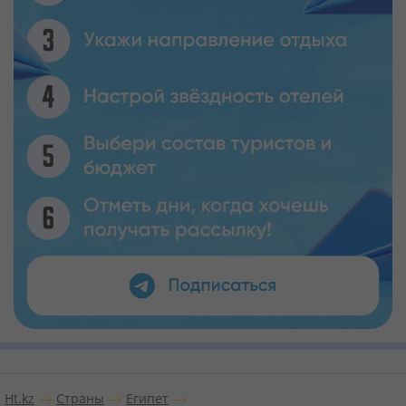
Ht.kz
Страны
Египет